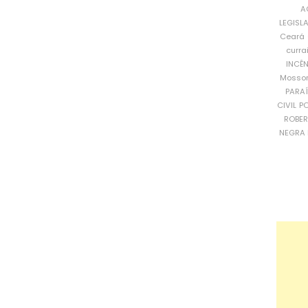
A
LEGISL
Ceará
curra
INCÊ
Mosso
PARA
CIVIL
PO
ROBE
NEGRA 