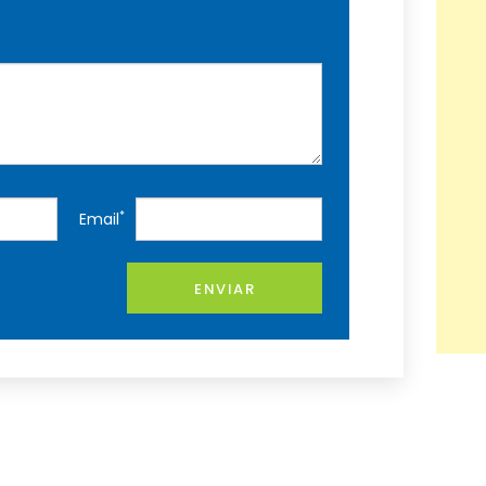
*
Email
ENVIAR