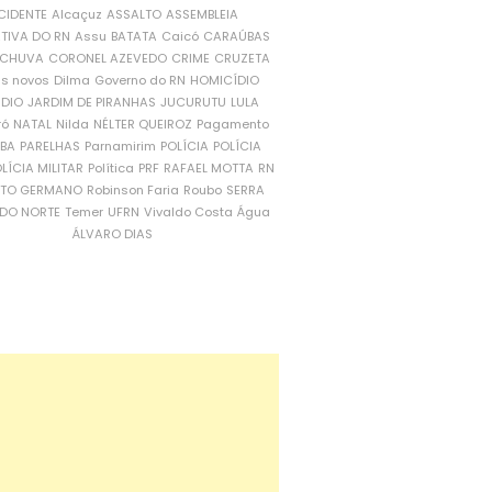
CIDENTE
Alcaçuz
ASSALTO
ASSEMBLEIA
ATIVA DO RN
Assu
BATATA
Caicó
CARAÚBAS
CHUVA
CORONEL AZEVEDO
CRIME
CRUZETA
is novos
Dilma
Governo do RN
HOMICÍDIO
NDIO
JARDIM DE PIRANHAS
JUCURUTU
LULA
ró
NATAL
Nilda
NÉLTER QUEIROZ
Pagamento
ÍBA
PARELHAS
Parnamirim
POLÍCIA
POLÍCIA
LÍCIA MILITAR
Política
PRF
RAFAEL MOTTA
RN
RTO GERMANO
Robinson Faria
Roubo
SERRA
DO NORTE
Temer
UFRN
Vivaldo Costa
Água
ÁLVARO DIAS