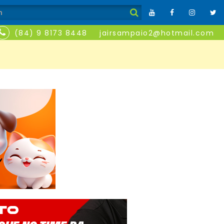
(84) 9 8173 8448
jairsampaio2@hotmail.com