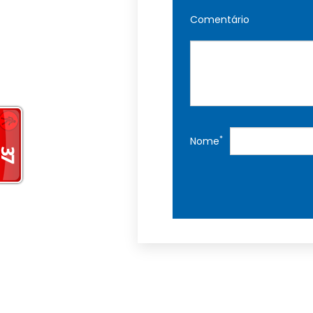
Comentário
*
Nome