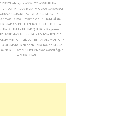
CIDENTE
Alcaçuz
ASSALTO
ASSEMBLEIA
ATIVA DO RN
Assu
BATATA
Caicó
CARAÚBAS
CHUVA
CORONEL AZEVEDO
CRIME
CRUZETA
is novos
Dilma
Governo do RN
HOMICÍDIO
NDIO
JARDIM DE PIRANHAS
JUCURUTU
LULA
ró
NATAL
Nilda
NÉLTER QUEIROZ
Pagamento
ÍBA
PARELHAS
Parnamirim
POLÍCIA
POLÍCIA
LÍCIA MILITAR
Política
PRF
RAFAEL MOTTA
RN
RTO GERMANO
Robinson Faria
Roubo
SERRA
DO NORTE
Temer
UFRN
Vivaldo Costa
Água
ÁLVARO DIAS