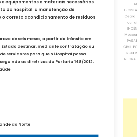
 e equipamentos e materiais necessários
A
o do hospital; a manutenção de
LEGISL
Ceará
 o correto acondicionamento de resíduos
curra
INCÊ
Mosso
azo de seis meses, a partir do trânsito em
PARA
o Estado destinar, mediante contratação ou
CIVIL
PO
ROBE
de servidores para que o Hospital possa
NEGRA 
guindo as diretrizes da Portaria 148/2012,
Saúde.
rande do Norte