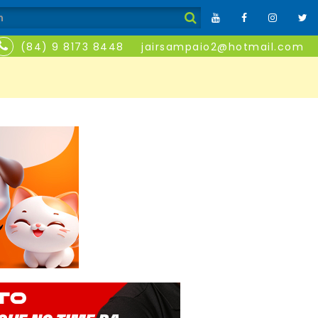
(84) 9 8173 8448
jairsampaio2@hotmail.com