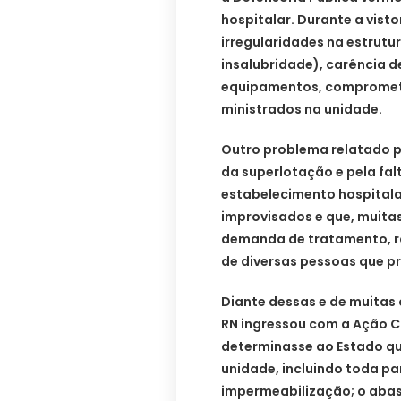
hospitalar. Durante a vist
irregularidades na estrutur
insalubridade), carência de
equipamentos, compromete
ministrados na unidade.
Outro problema relatado p
da superlotação e pela falt
estabelecimento hospital
improvisados e que, muitas
demanda de tratamento, ra
de diversas pessoas que p
Diante dessas e de muitas 
RN ingressou com a Ação Ci
determinasse ao Estado qu
unidade, incluindo toda par
impermeabilização; o aba