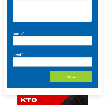
*
Nome
*
Email
ENVIAR