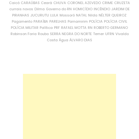
Caicó
CARAÚBAS
Ceará
CHUVA
CORONEL AZEVEDO
CRIME
CRUZETA
currais novos
Dilma
Governo do RN
HOMICÍDIO
INCÊNDIO
JARDIM DE
PIRANHAS
JUCURUTU
LULA
Mossoró
NATAL
Nilda
NÉLTER QUEIROZ
Pagamento
PARAÍBA
PARELHAS
Parnamirim
POLÍCIA
POLÍCIA CIVIL
POLÍCIA MILITAR
Política
PRF
RAFAEL MOTTA
RN
ROBERTO GERMANO
Robinson Faria
Roubo
SERRA NEGRA DO NORTE
Temer
UFRN
Vivaldo
Costa
Água
ÁLVARO DIAS