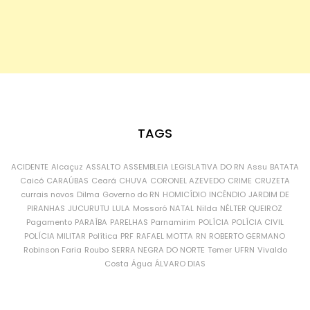
TAGS
ACIDENTE
Alcaçuz
ASSALTO
ASSEMBLEIA LEGISLATIVA DO RN
Assu
BATATA
Caicó
CARAÚBAS
Ceará
CHUVA
CORONEL AZEVEDO
CRIME
CRUZETA
currais novos
Dilma
Governo do RN
HOMICÍDIO
INCÊNDIO
JARDIM DE
PIRANHAS
JUCURUTU
LULA
Mossoró
NATAL
Nilda
NÉLTER QUEIROZ
Pagamento
PARAÍBA
PARELHAS
Parnamirim
POLÍCIA
POLÍCIA CIVIL
POLÍCIA MILITAR
Política
PRF
RAFAEL MOTTA
RN
ROBERTO GERMANO
Robinson Faria
Roubo
SERRA NEGRA DO NORTE
Temer
UFRN
Vivaldo
Costa
Água
ÁLVARO DIAS