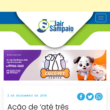
T
o
g
g
l
e
n
a
v
i
g
a
t
i
o
n
2 DE DEZEMBRO DE 2015
Ação de ‘até três