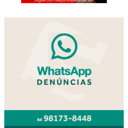
Jogue com responsabilidade. 18+