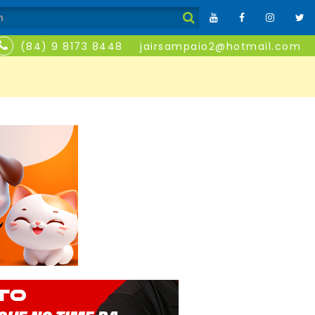
(84) 9 8173 8448
jairsampaio2@hotmail.com