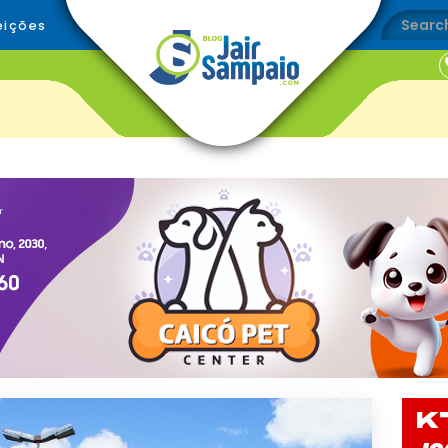
eições