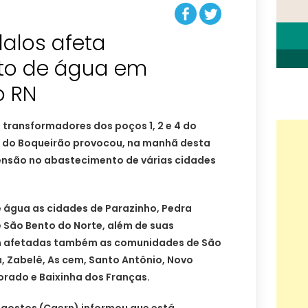
alos afeta
to de água em
o RN
 transformadores dos poços 1, 2 e 4 do
 do Boqueirão provocou, na manhã desta
pensão no abastecimento de várias cidades
 água as cidades de Parazinho, Pedra
 São Bento do Norte, além de suas
m afetadas também as comunidades de São
, Zabelê, As cem, Santo Antônio, Novo
lorado e Baixinha dos Franças.
gostos (Caern) informou que está