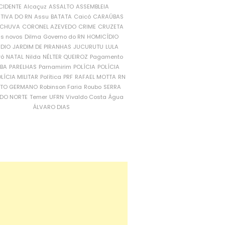
CIDENTE
Alcaçuz
ASSALTO
ASSEMBLEIA
ATIVA DO RN
Assu
BATATA
Caicó
CARAÚBAS
CHUVA
CORONEL AZEVEDO
CRIME
CRUZETA
is novos
Dilma
Governo do RN
HOMICÍDIO
NDIO
JARDIM DE PIRANHAS
JUCURUTU
LULA
ró
NATAL
Nilda
NÉLTER QUEIROZ
Pagamento
ÍBA
PARELHAS
Parnamirim
POLÍCIA
POLÍCIA
LÍCIA MILITAR
Política
PRF
RAFAEL MOTTA
RN
RTO GERMANO
Robinson Faria
Roubo
SERRA
DO NORTE
Temer
UFRN
Vivaldo Costa
Água
ÁLVARO DIAS