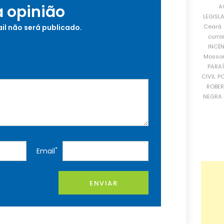
a opinião
A
LEGISL
Ceará
il não será publicado.
curra
INCÊ
Mosso
PARA
CIVIL
PO
ROBE
NEGRA 
*
Email
ENVIAR