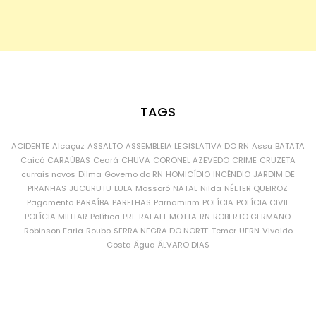
TAGS
ACIDENTE
Alcaçuz
ASSALTO
ASSEMBLEIA LEGISLATIVA DO RN
Assu
BATATA
Caicó
CARAÚBAS
Ceará
CHUVA
CORONEL AZEVEDO
CRIME
CRUZETA
currais novos
Dilma
Governo do RN
HOMICÍDIO
INCÊNDIO
JARDIM DE
PIRANHAS
JUCURUTU
LULA
Mossoró
NATAL
Nilda
NÉLTER QUEIROZ
Pagamento
PARAÍBA
PARELHAS
Parnamirim
POLÍCIA
POLÍCIA CIVIL
POLÍCIA MILITAR
Política
PRF
RAFAEL MOTTA
RN
ROBERTO GERMANO
Robinson Faria
Roubo
SERRA NEGRA DO NORTE
Temer
UFRN
Vivaldo
Costa
Água
ÁLVARO DIAS