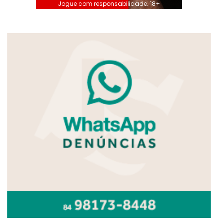
Jogue com responsabilidade. 18+