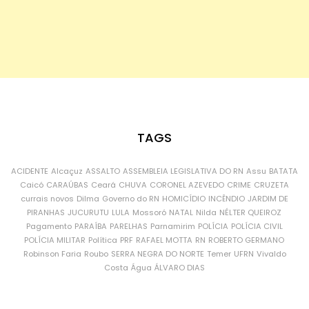
TAGS
ACIDENTE
Alcaçuz
ASSALTO
ASSEMBLEIA LEGISLATIVA DO RN
Assu
BATATA
Caicó
CARAÚBAS
Ceará
CHUVA
CORONEL AZEVEDO
CRIME
CRUZETA
currais novos
Dilma
Governo do RN
HOMICÍDIO
INCÊNDIO
JARDIM DE
PIRANHAS
JUCURUTU
LULA
Mossoró
NATAL
Nilda
NÉLTER QUEIROZ
Pagamento
PARAÍBA
PARELHAS
Parnamirim
POLÍCIA
POLÍCIA CIVIL
POLÍCIA MILITAR
Política
PRF
RAFAEL MOTTA
RN
ROBERTO GERMANO
Robinson Faria
Roubo
SERRA NEGRA DO NORTE
Temer
UFRN
Vivaldo
Costa
Água
ÁLVARO DIAS