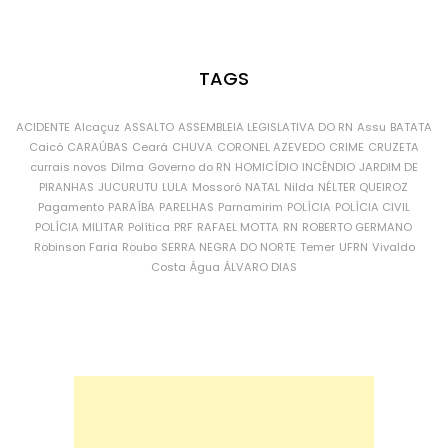
TAGS
ACIDENTE
Alcaçuz
ASSALTO
ASSEMBLEIA LEGISLATIVA DO RN
Assu
BATATA
Caicó
CARAÚBAS
Ceará
CHUVA
CORONEL AZEVEDO
CRIME
CRUZETA
currais novos
Dilma
Governo do RN
HOMICÍDIO
INCÊNDIO
JARDIM DE
PIRANHAS
JUCURUTU
LULA
Mossoró
NATAL
Nilda
NÉLTER QUEIROZ
Pagamento
PARAÍBA
PARELHAS
Parnamirim
POLÍCIA
POLÍCIA CIVIL
POLÍCIA MILITAR
Política
PRF
RAFAEL MOTTA
RN
ROBERTO GERMANO
Robinson Faria
Roubo
SERRA NEGRA DO NORTE
Temer
UFRN
Vivaldo
Costa
Água
ÁLVARO DIAS