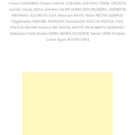
Caicó
CARAÚBAS
Ceará
CHUVA
CORONEL AZEVEDO
CRIME
CRUZETA
currais novos
Dilma
Governo do RN
HOMICÍDIO
INCÊNDIO
JARDIM DE
PIRANHAS
JUCURUTU
LULA
Mossoró
NATAL
Nilda
NÉLTER QUEIROZ
Pagamento
PARAÍBA
PARELHAS
Parnamirim
POLÍCIA
POLÍCIA CIVIL
POLÍCIA MILITAR
Política
PRF
RAFAEL MOTTA
RN
ROBERTO GERMANO
Robinson Faria
Roubo
SERRA NEGRA DO NORTE
Temer
UFRN
Vivaldo
Costa
Água
ÁLVARO DIAS