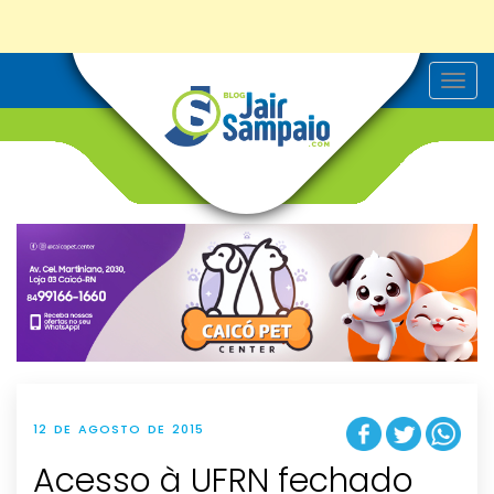
T
o
g
g
l
e
n
a
v
i
g
a
t
i
o
n
12 DE AGOSTO DE 2015
Acesso à UFRN fechado