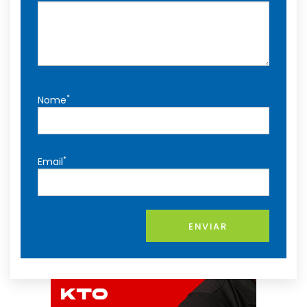
*
Nome
*
Email
ENVIAR