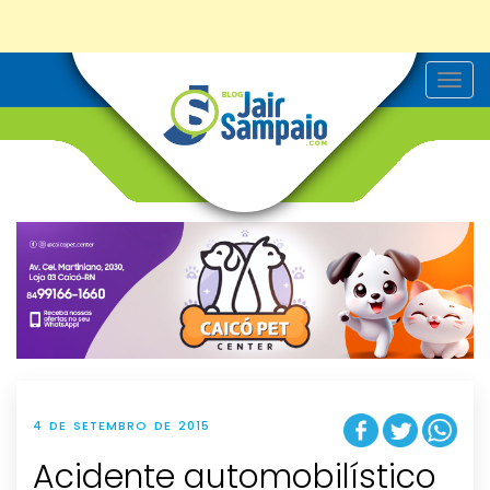
T
o
g
g
l
e
n
a
v
i
g
a
t
i
o
n
4 DE SETEMBRO DE 2015
Acidente automobilístico