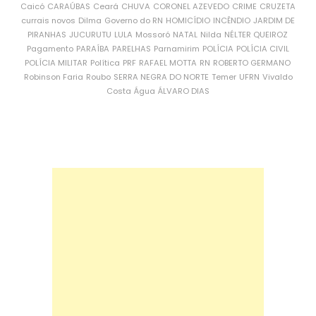
Caicó
CARAÚBAS
Ceará
CHUVA
CORONEL AZEVEDO
CRIME
CRUZETA
currais novos
Dilma
Governo do RN
HOMICÍDIO
INCÊNDIO
JARDIM DE
PIRANHAS
JUCURUTU
LULA
Mossoró
NATAL
Nilda
NÉLTER QUEIROZ
Pagamento
PARAÍBA
PARELHAS
Parnamirim
POLÍCIA
POLÍCIA CIVIL
POLÍCIA MILITAR
Política
PRF
RAFAEL MOTTA
RN
ROBERTO GERMANO
Robinson Faria
Roubo
SERRA NEGRA DO NORTE
Temer
UFRN
Vivaldo
Costa
Água
ÁLVARO DIAS