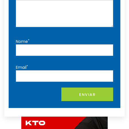
*
Nome
*
Email
ENVIAR