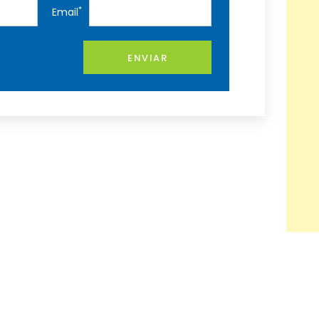
*
Email
ENVIAR