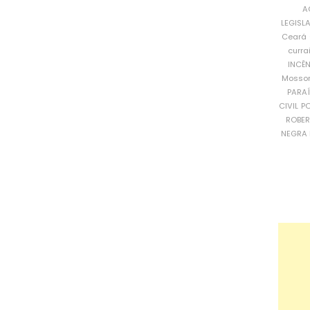
A
LEGISL
Ceará
curra
INCÊ
Mosso
PARA
CIVIL
PO
ROBE
NEGRA 