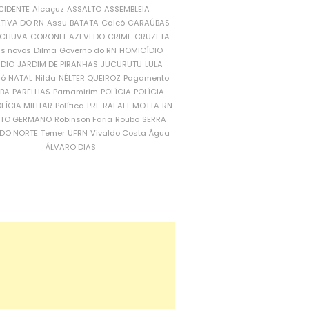
CIDENTE
Alcaçuz
ASSALTO
ASSEMBLEIA
ATIVA DO RN
Assu
BATATA
Caicó
CARAÚBAS
CHUVA
CORONEL AZEVEDO
CRIME
CRUZETA
is novos
Dilma
Governo do RN
HOMICÍDIO
NDIO
JARDIM DE PIRANHAS
JUCURUTU
LULA
ró
NATAL
Nilda
NÉLTER QUEIROZ
Pagamento
ÍBA
PARELHAS
Parnamirim
POLÍCIA
POLÍCIA
LÍCIA MILITAR
Política
PRF
RAFAEL MOTTA
RN
RTO GERMANO
Robinson Faria
Roubo
SERRA
DO NORTE
Temer
UFRN
Vivaldo Costa
Água
ÁLVARO DIAS