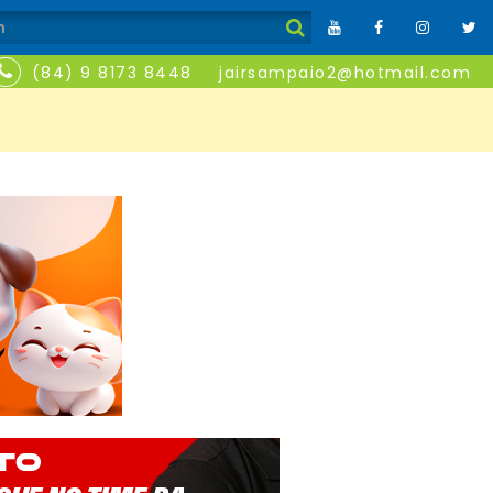
(84) 9 8173 8448
jairsampaio2@hotmail.com