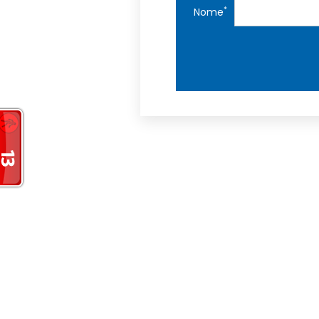
*
Nome