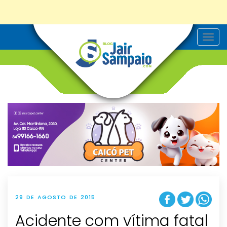
T
o
g
g
l
e
n
a
v
i
g
a
t
i
o
n
29 DE AGOSTO DE 2015
Acidente com vítima fatal