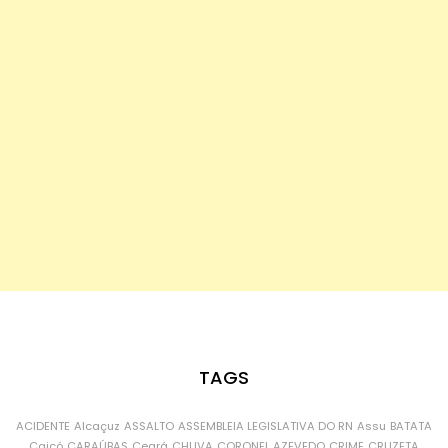
TAGS
ACIDENTE
Alcaçuz
ASSALTO
ASSEMBLEIA LEGISLATIVA DO RN
Assu
BATATA
Caicó
CARAÚBAS
Ceará
CHUVA
CORONEL AZEVEDO
CRIME
CRUZETA