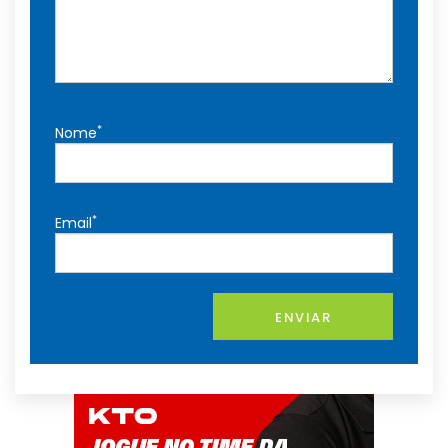
*
Nome
*
Email
ENVIAR