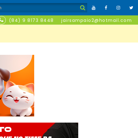
(84) 9 8173 8448
jairsampaio2@hotmail.com