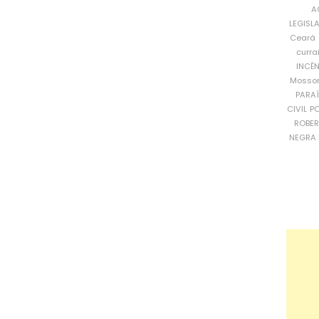
A
LEGISL
Ceará
curra
INCÊ
Mosso
PARA
CIVIL
PO
ROBE
NEGRA 