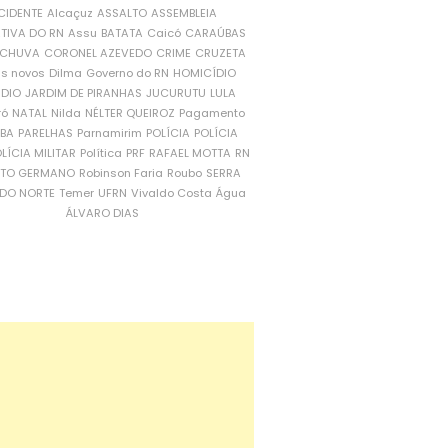
CIDENTE
Alcaçuz
ASSALTO
ASSEMBLEIA
ATIVA DO RN
Assu
BATATA
Caicó
CARAÚBAS
CHUVA
CORONEL AZEVEDO
CRIME
CRUZETA
is novos
Dilma
Governo do RN
HOMICÍDIO
NDIO
JARDIM DE PIRANHAS
JUCURUTU
LULA
ró
NATAL
Nilda
NÉLTER QUEIROZ
Pagamento
ÍBA
PARELHAS
Parnamirim
POLÍCIA
POLÍCIA
LÍCIA MILITAR
Política
PRF
RAFAEL MOTTA
RN
RTO GERMANO
Robinson Faria
Roubo
SERRA
DO NORTE
Temer
UFRN
Vivaldo Costa
Água
ÁLVARO DIAS