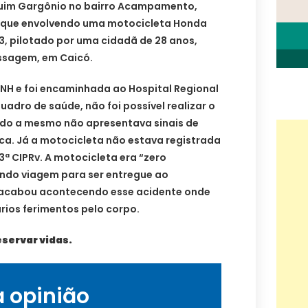
quim Gargônio no bairro Acampamento,
hoque envolvendo uma motocicleta Honda
23, pilotado por uma cidadã de 28 anos,
assagem, em Caicó.
NH e foi encaminhada ao Hospital Regional
uadro de saúde, não foi possível realizar o
udo a mesmo não apresentava sinais de
ca. Já a motocicleta não estava registrada
3ª CIPRv. A motocicleta era “zero
indo viagem para ser entregue ao
o acabou acontecendo esse acidente onde
rios ferimentos pelo corpo.
eservar vidas.
a opinião