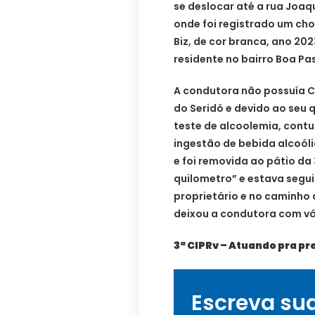
se deslocar até a rua Joa
onde foi registrado um c
Biz, de cor branca, ano 20
residente no bairro Boa P
A condutora não possuía C
do Seridó e devido ao seu q
teste de alcoolemia, cont
ingestão de bebida alcoóli
e foi removida ao pátio da 
quilometro” e estava segu
proprietário e no caminh
deixou a condutora com vá
3ª CIPRv – Atuando pra pr
Escreva su