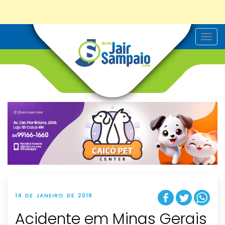
T
o
g
g
l
e
n
a
v
i
g
a
t
i
o
n
14 DE JANEIRO DE 2018
Acidente em Minas Gerais