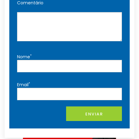
Comentário
*
Nome
*
Email
ENVIAR