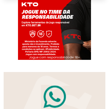
Jogue com responsabilidade. 18+