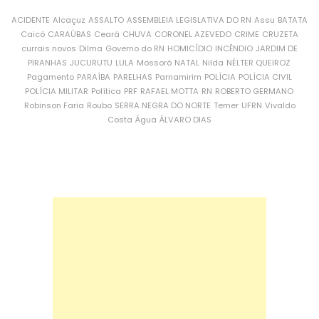
ACIDENTE
Alcaçuz
ASSALTO
ASSEMBLEIA LEGISLATIVA DO RN
Assu
BATATA
Caicó
CARAÚBAS
Ceará
CHUVA
CORONEL AZEVEDO
CRIME
CRUZETA
currais novos
Dilma
Governo do RN
HOMICÍDIO
INCÊNDIO
JARDIM DE
PIRANHAS
JUCURUTU
LULA
Mossoró
NATAL
Nilda
NÉLTER QUEIROZ
Pagamento
PARAÍBA
PARELHAS
Parnamirim
POLÍCIA
POLÍCIA CIVIL
POLÍCIA MILITAR
Política
PRF
RAFAEL MOTTA
RN
ROBERTO GERMANO
Robinson Faria
Roubo
SERRA NEGRA DO NORTE
Temer
UFRN
Vivaldo
Costa
Água
ÁLVARO DIAS