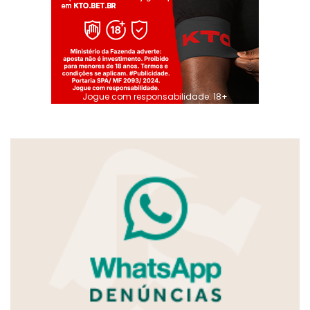
Jogue com responsabilidade. 18+