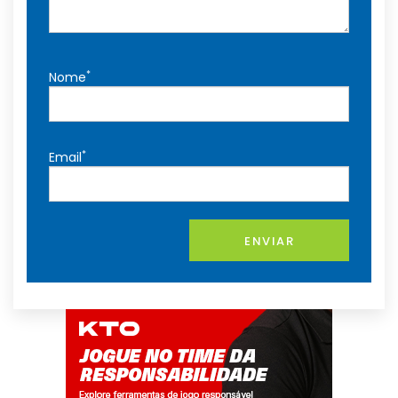
*
Nome
*
Email
ENVIAR