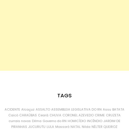
TAGS
ACIDENTE
Alcaçuz
ASSALTO
ASSEMBLEIA LEGISLATIVA DO RN
Assu
BATATA
Caicó
CARAÚBAS
Ceará
CHUVA
CORONEL AZEVEDO
CRIME
CRUZETA
currais novos
Dilma
Governo do RN
HOMICÍDIO
INCÊNDIO
JARDIM DE
PIRANHAS
JUCURUTU
LULA
Mossoró
NATAL
Nilda
NÉLTER QUEIROZ