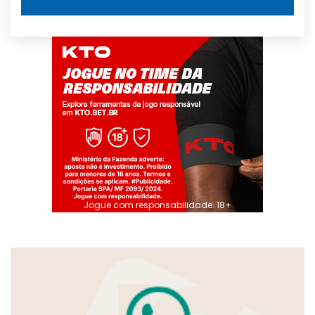
Jogue com responsabilidade. 18+