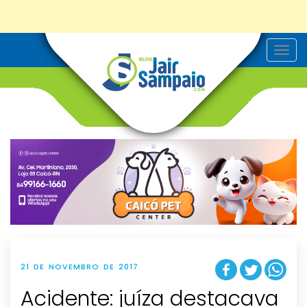
T
o
g
g
l
e
n
a
v
i
g
a
t
i
o
n
21 DE NOVEMBRO DE 2017
Acidente: juíza destacava