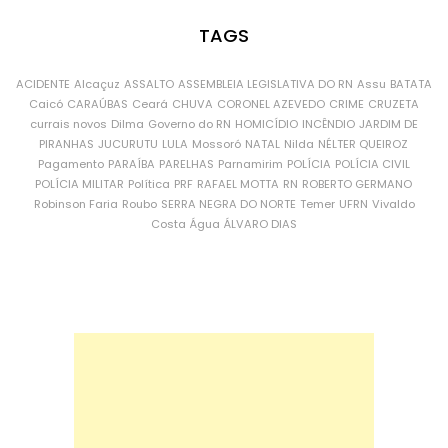
TAGS
ACIDENTE
Alcaçuz
ASSALTO
ASSEMBLEIA LEGISLATIVA DO RN
Assu
BATATA
Caicó
CARAÚBAS
Ceará
CHUVA
CORONEL AZEVEDO
CRIME
CRUZETA
currais novos
Dilma
Governo do RN
HOMICÍDIO
INCÊNDIO
JARDIM DE
PIRANHAS
JUCURUTU
LULA
Mossoró
NATAL
Nilda
NÉLTER QUEIROZ
Pagamento
PARAÍBA
PARELHAS
Parnamirim
POLÍCIA
POLÍCIA CIVIL
POLÍCIA MILITAR
Política
PRF
RAFAEL MOTTA
RN
ROBERTO GERMANO
Robinson Faria
Roubo
SERRA NEGRA DO NORTE
Temer
UFRN
Vivaldo
Costa
Água
ÁLVARO DIAS