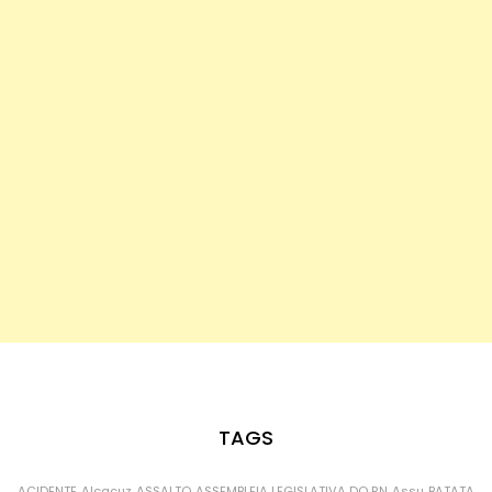
TAGS
ACIDENTE
Alcaçuz
ASSALTO
ASSEMBLEIA LEGISLATIVA DO RN
Assu
BATATA