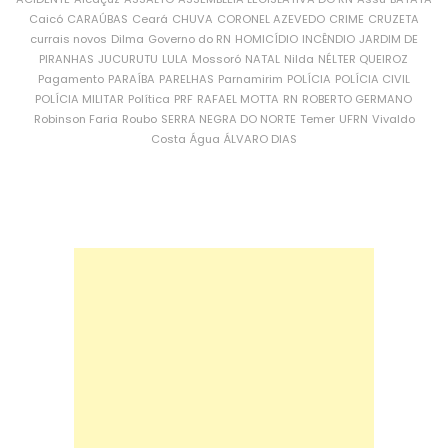
Caicó
CARAÚBAS
Ceará
CHUVA
CORONEL AZEVEDO
CRIME
CRUZETA
currais novos
Dilma
Governo do RN
HOMICÍDIO
INCÊNDIO
JARDIM DE
PIRANHAS
JUCURUTU
LULA
Mossoró
NATAL
Nilda
NÉLTER QUEIROZ
Pagamento
PARAÍBA
PARELHAS
Parnamirim
POLÍCIA
POLÍCIA CIVIL
POLÍCIA MILITAR
Política
PRF
RAFAEL MOTTA
RN
ROBERTO GERMANO
Robinson Faria
Roubo
SERRA NEGRA DO NORTE
Temer
UFRN
Vivaldo
Costa
Água
ÁLVARO DIAS