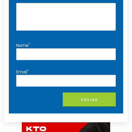
*
Nome
*
Email
ENVIAR