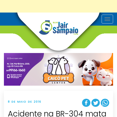
T
o
g
g
l
e
n
a
v
i
g
a
t
i
o
n
8 DE MAIO DE 2016
Acidente na BR-304 mata