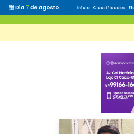
Dia
7
de agosto
Início
Classificados
El