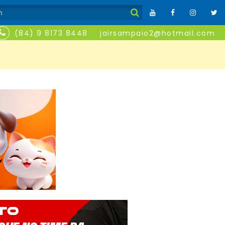
(84) 9 8173 8448
jairsampaio2@hotmail.com