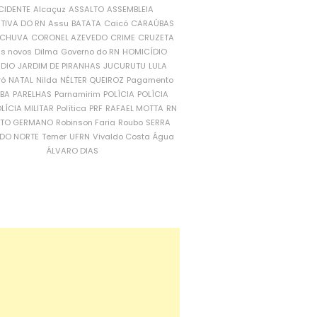
CIDENTE
Alcaçuz
ASSALTO
ASSEMBLEIA
ATIVA DO RN
Assu
BATATA
Caicó
CARAÚBAS
CHUVA
CORONEL AZEVEDO
CRIME
CRUZETA
is novos
Dilma
Governo do RN
HOMICÍDIO
NDIO
JARDIM DE PIRANHAS
JUCURUTU
LULA
ró
NATAL
Nilda
NÉLTER QUEIROZ
Pagamento
ÍBA
PARELHAS
Parnamirim
POLÍCIA
POLÍCIA
LÍCIA MILITAR
Política
PRF
RAFAEL MOTTA
RN
RTO GERMANO
Robinson Faria
Roubo
SERRA
DO NORTE
Temer
UFRN
Vivaldo Costa
Água
ÁLVARO DIAS