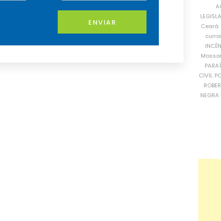
A
LEGISL
ENVIAR
Ceará
curra
INCÊ
Mosso
PARA
CIVIL
PO
ROBE
NEGRA 