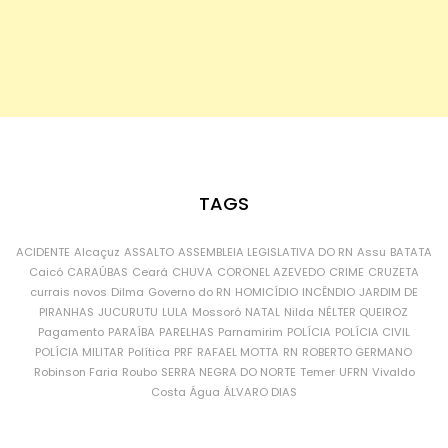
TAGS
ACIDENTE
Alcaçuz
ASSALTO
ASSEMBLEIA LEGISLATIVA DO RN
Assu
BATATA
Caicó
CARAÚBAS
Ceará
CHUVA
CORONEL AZEVEDO
CRIME
CRUZETA
currais novos
Dilma
Governo do RN
HOMICÍDIO
INCÊNDIO
JARDIM DE
PIRANHAS
JUCURUTU
LULA
Mossoró
NATAL
Nilda
NÉLTER QUEIROZ
Pagamento
PARAÍBA
PARELHAS
Parnamirim
POLÍCIA
POLÍCIA CIVIL
POLÍCIA MILITAR
Política
PRF
RAFAEL MOTTA
RN
ROBERTO GERMANO
Robinson Faria
Roubo
SERRA NEGRA DO NORTE
Temer
UFRN
Vivaldo
Costa
Água
ÁLVARO DIAS