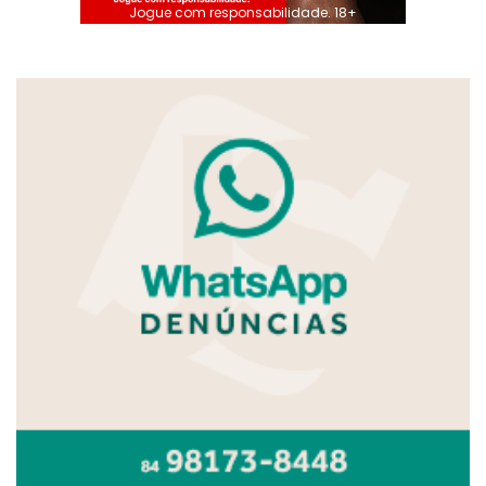
Jogue com responsabilidade. 18+