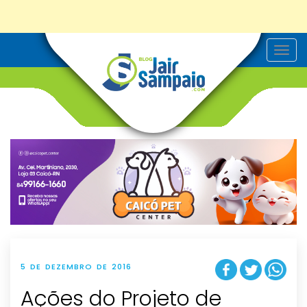
T
o
g
g
l
e
n
a
v
i
g
a
t
i
o
n
5 DE DEZEMBRO DE 2016
Ações do Projeto de