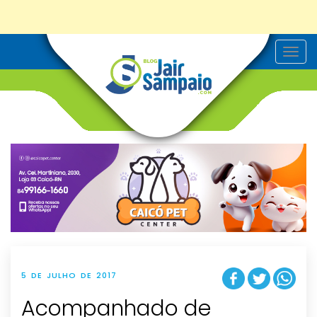
T
o
g
g
l
e
n
a
v
i
g
a
t
i
o
n
5 DE JULHO DE 2017
Acompanhado de