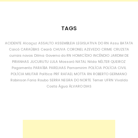
TAGS
ACIDENTE
Alcaçuz
ASSALTO
ASSEMBLEIA LEGISLATIVA DO RN
Assu
BATATA
Caicó
CARAÚBAS
Ceará
CHUVA
CORONEL AZEVEDO
CRIME
CRUZETA
currais novos
Dilma
Governo do RN
HOMICÍDIO
INCÊNDIO
JARDIM DE
PIRANHAS
JUCURUTU
LULA
Mossoró
NATAL
Nilda
NÉLTER QUEIROZ
Pagamento
PARAÍBA
PARELHAS
Parnamirim
POLÍCIA
POLÍCIA CIVIL
POLÍCIA MILITAR
Política
PRF
RAFAEL MOTTA
RN
ROBERTO GERMANO
Robinson Faria
Roubo
SERRA NEGRA DO NORTE
Temer
UFRN
Vivaldo
Costa
Água
ÁLVARO DIAS