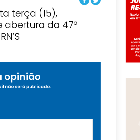
a terça (15),
e abertura da 47ª
ERN’S
a opinião
il não será publicado.