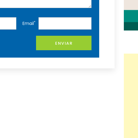
*
Email
ENVIAR