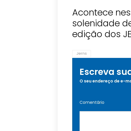
Acontece nest
solenidade d
edição dos J
Jerns
Escreva su
O seu endereço de e-ma
Comentário