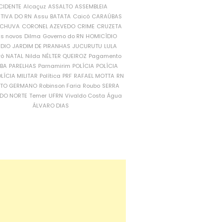
CIDENTE
Alcaçuz
ASSALTO
ASSEMBLEIA
ATIVA DO RN
Assu
BATATA
Caicó
CARAÚBAS
CHUVA
CORONEL AZEVEDO
CRIME
CRUZETA
is novos
Dilma
Governo do RN
HOMICÍDIO
NDIO
JARDIM DE PIRANHAS
JUCURUTU
LULA
ró
NATAL
Nilda
NÉLTER QUEIROZ
Pagamento
ÍBA
PARELHAS
Parnamirim
POLÍCIA
POLÍCIA
LÍCIA MILITAR
Política
PRF
RAFAEL MOTTA
RN
RTO GERMANO
Robinson Faria
Roubo
SERRA
DO NORTE
Temer
UFRN
Vivaldo Costa
Água
ÁLVARO DIAS