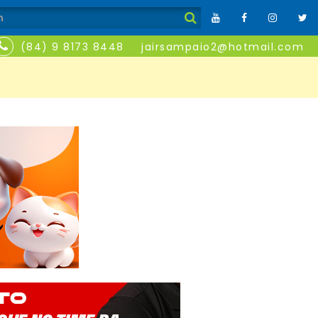
(84) 9 8173 8448
jairsampaio2@hotmail.com