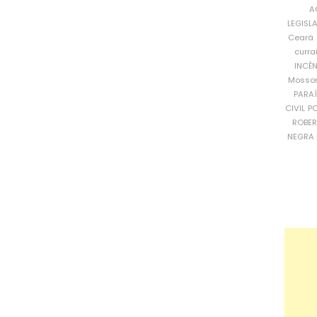
A
LEGISL
Ceará
curra
INCÊ
Mosso
PARA
CIVIL
PO
ROBE
NEGRA 