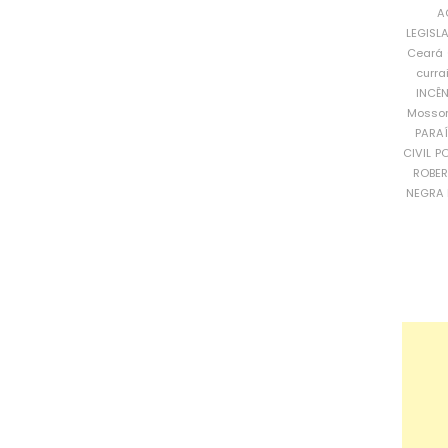
A
LEGISL
Ceará
curra
INCÊ
Mosso
PARA
CIVIL
PO
ROBE
NEGRA 