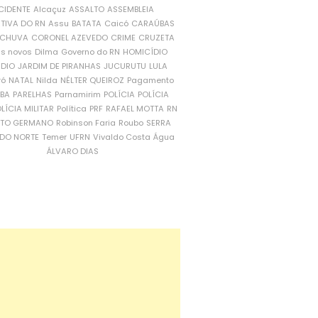
CIDENTE
Alcaçuz
ASSALTO
ASSEMBLEIA
ATIVA DO RN
Assu
BATATA
Caicó
CARAÚBAS
CHUVA
CORONEL AZEVEDO
CRIME
CRUZETA
is novos
Dilma
Governo do RN
HOMICÍDIO
NDIO
JARDIM DE PIRANHAS
JUCURUTU
LULA
ró
NATAL
Nilda
NÉLTER QUEIROZ
Pagamento
ÍBA
PARELHAS
Parnamirim
POLÍCIA
POLÍCIA
LÍCIA MILITAR
Política
PRF
RAFAEL MOTTA
RN
RTO GERMANO
Robinson Faria
Roubo
SERRA
DO NORTE
Temer
UFRN
Vivaldo Costa
Água
ÁLVARO DIAS