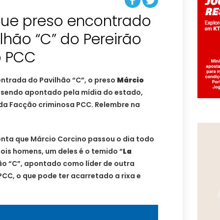
que preso encontrado
lhão “C” do Pereirão
o PCC
ntrada do Pavilhão “C”, o preso
Márcio
sendo apontado pela mídia do estado,
da Facção criminosa PCC. Relembre na
nta que Márcio Corcino passou o dia todo
is homens, um deles é o temido “
La
ão “C”, apontado como líder de outra
PCC, o que pode ter acarretado a rixa e