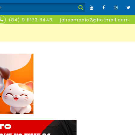
(84) 9 8173 8448
jairsampaio2@hotmail.com