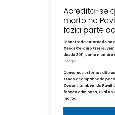
Acredita-se 
morto no Pavi
fazia parte d
Encontrado enforcado na e
César Corcino Freire,
vem 
desde 2011, como membro 
íntegra
!
Conversas externas dão co
sendo acompanhado por do
Costa
“, também do Pavilh
facção criminosa, rival do 
morte.