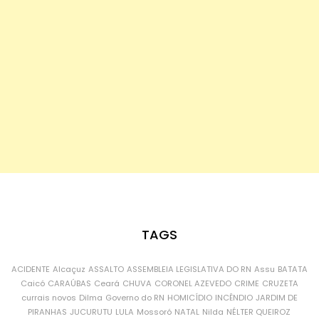
TAGS
ACIDENTE
Alcaçuz
ASSALTO
ASSEMBLEIA LEGISLATIVA DO RN
Assu
BATATA
Caicó
CARAÚBAS
Ceará
CHUVA
CORONEL AZEVEDO
CRIME
CRUZETA
currais novos
Dilma
Governo do RN
HOMICÍDIO
INCÊNDIO
JARDIM DE
PIRANHAS
JUCURUTU
LULA
Mossoró
NATAL
Nilda
NÉLTER QUEIROZ