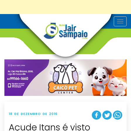
T
o
g
g
l
e
n
a
v
i
g
a
t
i
o
n
18 DE DEZEMBRO DE 2016
Açude Itans é visto