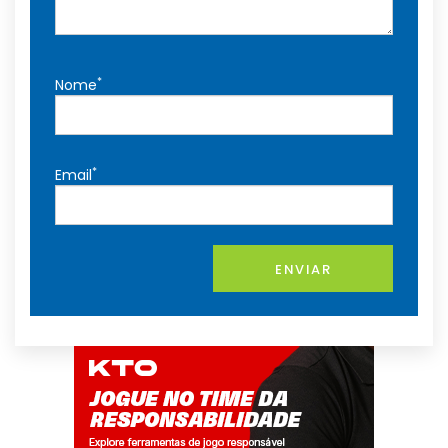
*
Nome
*
Email
ENVIAR