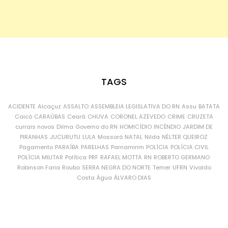
TAGS
ACIDENTE
Alcaçuz
ASSALTO
ASSEMBLEIA LEGISLATIVA DO RN
Assu
BATATA
Caicó
CARAÚBAS
Ceará
CHUVA
CORONEL AZEVEDO
CRIME
CRUZETA
currais novos
Dilma
Governo do RN
HOMICÍDIO
INCÊNDIO
JARDIM DE
PIRANHAS
JUCURUTU
LULA
Mossoró
NATAL
Nilda
NÉLTER QUEIROZ
Pagamento
PARAÍBA
PARELHAS
Parnamirim
POLÍCIA
POLÍCIA CIVIL
POLÍCIA MILITAR
Política
PRF
RAFAEL MOTTA
RN
ROBERTO GERMANO
Robinson Faria
Roubo
SERRA NEGRA DO NORTE
Temer
UFRN
Vivaldo
Costa
Água
ÁLVARO DIAS