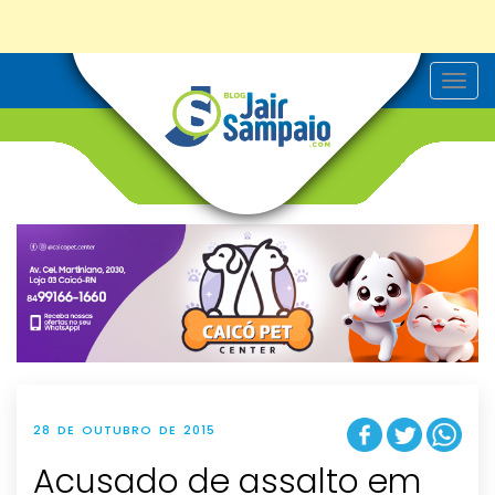
T
o
g
g
l
e
n
a
v
i
g
a
t
i
o
n
28 DE OUTUBRO DE 2015
Acusado de assalto em