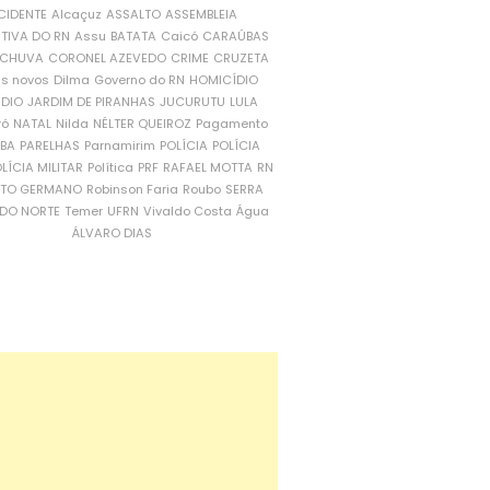
CIDENTE
Alcaçuz
ASSALTO
ASSEMBLEIA
ATIVA DO RN
Assu
BATATA
Caicó
CARAÚBAS
CHUVA
CORONEL AZEVEDO
CRIME
CRUZETA
is novos
Dilma
Governo do RN
HOMICÍDIO
NDIO
JARDIM DE PIRANHAS
JUCURUTU
LULA
ró
NATAL
Nilda
NÉLTER QUEIROZ
Pagamento
ÍBA
PARELHAS
Parnamirim
POLÍCIA
POLÍCIA
LÍCIA MILITAR
Política
PRF
RAFAEL MOTTA
RN
RTO GERMANO
Robinson Faria
Roubo
SERRA
DO NORTE
Temer
UFRN
Vivaldo Costa
Água
ÁLVARO DIAS