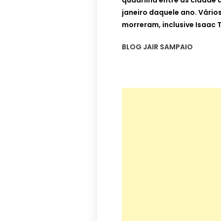
quadrilha entre as cidade d
janeiro daquele ano. Vário
morreram, inclusive Isaac To
BLOG JAIR SAMPAIO