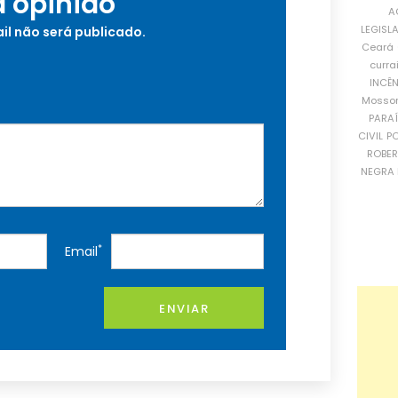
a opinião
A
LEGISL
il não será publicado.
Ceará
curra
INCÊ
Mosso
PARA
CIVIL
PO
ROBE
NEGRA 
*
Email
ENVIAR