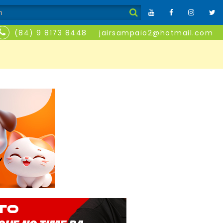
(84) 9 8173 8448
jairsampaio2@hotmail.com