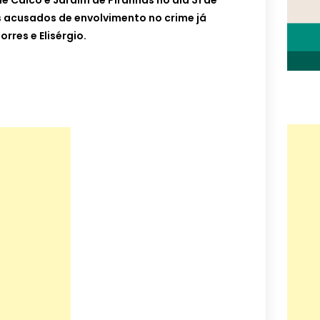
e Caicó e Jardim de Piranhas no dia 31 de
s acusados de envolvimento no crime já
rres e Elisérgio.