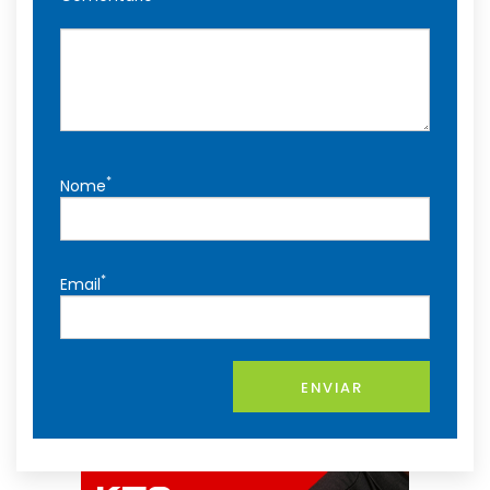
*
Nome
*
Email
ENVIAR