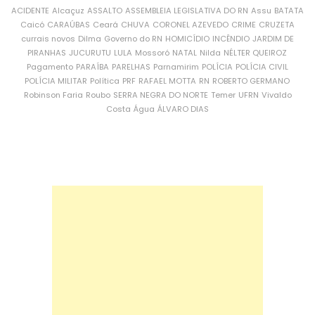
ACIDENTE
Alcaçuz
ASSALTO
ASSEMBLEIA LEGISLATIVA DO RN
Assu
BATATA
Caicó
CARAÚBAS
Ceará
CHUVA
CORONEL AZEVEDO
CRIME
CRUZETA
currais novos
Dilma
Governo do RN
HOMICÍDIO
INCÊNDIO
JARDIM DE
PIRANHAS
JUCURUTU
LULA
Mossoró
NATAL
Nilda
NÉLTER QUEIROZ
Pagamento
PARAÍBA
PARELHAS
Parnamirim
POLÍCIA
POLÍCIA CIVIL
POLÍCIA MILITAR
Política
PRF
RAFAEL MOTTA
RN
ROBERTO GERMANO
Robinson Faria
Roubo
SERRA NEGRA DO NORTE
Temer
UFRN
Vivaldo
Costa
Água
ÁLVARO DIAS