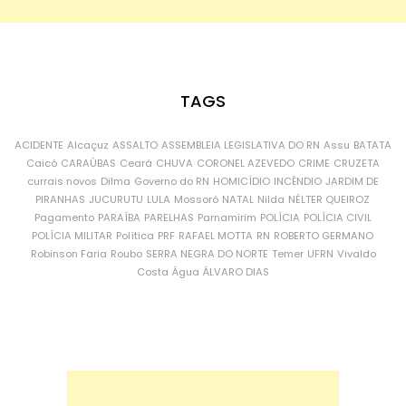
TAGS
ACIDENTE
Alcaçuz
ASSALTO
ASSEMBLEIA LEGISLATIVA DO RN
Assu
BATATA
Caicó
CARAÚBAS
Ceará
CHUVA
CORONEL AZEVEDO
CRIME
CRUZETA
currais novos
Dilma
Governo do RN
HOMICÍDIO
INCÊNDIO
JARDIM DE
PIRANHAS
JUCURUTU
LULA
Mossoró
NATAL
Nilda
NÉLTER QUEIROZ
Pagamento
PARAÍBA
PARELHAS
Parnamirim
POLÍCIA
POLÍCIA CIVIL
POLÍCIA MILITAR
Política
PRF
RAFAEL MOTTA
RN
ROBERTO GERMANO
Robinson Faria
Roubo
SERRA NEGRA DO NORTE
Temer
UFRN
Vivaldo
Costa
Água
ÁLVARO DIAS