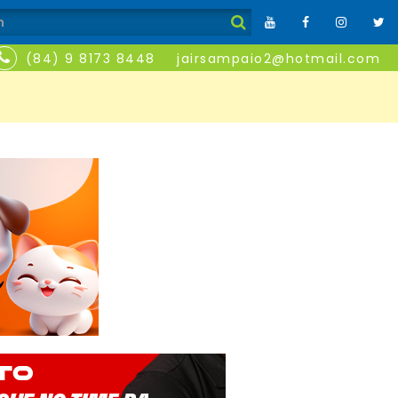
(84) 9 8173 8448
jairsampaio2@hotmail.com