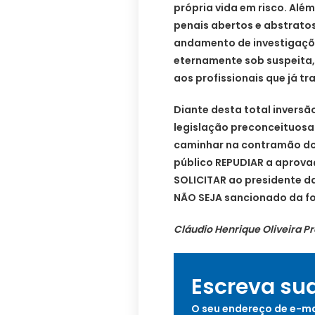
própria vida em risco. Alé
penais abertos e abstratos
andamento de investigaçõe
eternamente sob suspeita,
aos profissionais que já t
Diante desta total inversão
legislação preconceituosa 
caminhar na contramão dos
público REPUDIAR a aprovaçã
SOLICITAR ao presidente da
NÃO SEJA sancionado da fo
Cláudio Henrique Oliveira P
Escreva su
O seu endereço de e-ma