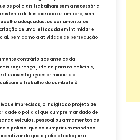
ue os policiais trabalham sem a necessária
m sistema de leis que não os ampara, sem
trabalho adequadas; os parlamentares
riação de uma lei focada em intimidar e
olicial, bem como a atividade de persecução
tamente contrário aos anseios da
is segurança jurídica para os policiais,
e das investigações criminais e a
realizam o trabalho de combate à
ivos e imprecisos, o indigitado projeto de
toridade o policial que cumpre mandado de
zando veículos, pessoal ou armamentos de
une o policial que ao cumprir um mandado
incentivando que o policial coloque a