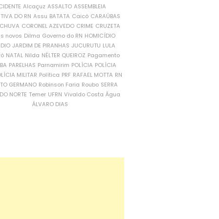
CIDENTE
Alcaçuz
ASSALTO
ASSEMBLEIA
ATIVA DO RN
Assu
BATATA
Caicó
CARAÚBAS
CHUVA
CORONEL AZEVEDO
CRIME
CRUZETA
is novos
Dilma
Governo do RN
HOMICÍDIO
NDIO
JARDIM DE PIRANHAS
JUCURUTU
LULA
ró
NATAL
Nilda
NÉLTER QUEIROZ
Pagamento
ÍBA
PARELHAS
Parnamirim
POLÍCIA
POLÍCIA
LÍCIA MILITAR
Política
PRF
RAFAEL MOTTA
RN
RTO GERMANO
Robinson Faria
Roubo
SERRA
DO NORTE
Temer
UFRN
Vivaldo Costa
Água
ÁLVARO DIAS