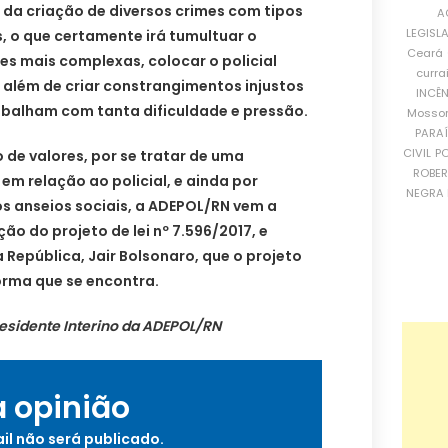
m da criação de diversos crimes com tipos
A
LEGISL
, o que certamente irá tumultuar o
Ceará
s mais complexas, colocar o policial
curra
 além de criar constrangimentos injustos
INCÊ
rabalham com tanta dificuldade e pressão.
Mosso
PARA
CIVIL
PO
 de valores, por se tratar de uma
ROBE
em relação ao policial, e ainda por
NEGRA 
 anseios sociais, a ADEPOL/RN vem a
o do projeto de lei nº 7.596/2017, e
 República, Jair Bolsonaro, que o projeto
rma que se encontra.
residente Interino da ADEPOL/RN
a opinião
il não será publicado.