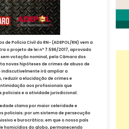
 de Polícia Civil do RN- (ADEPOL/RN) vem a
ra o projeto de lei nº 7.596/2017, aprovado
, sem votação nominal, pela Câmara dos
nta novas hipóteses de crimes de abuso de
 indiscutivelmente irá ampliar a
 reduzir a elucidação de crimes e
intimidação aos profissionais que
oliciais e a atividade jurisdicional.
edade clama por maior celeridade e
es policiais; por um sistema de persecução
issivo e burocrático; em que o nosso país
de homicídios do globo, permanecendo