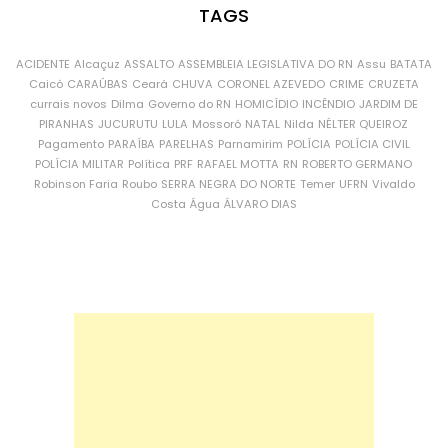
TAGS
ACIDENTE
Alcaçuz
ASSALTO
ASSEMBLEIA LEGISLATIVA DO RN
Assu
BATATA
Caicó
CARAÚBAS
Ceará
CHUVA
CORONEL AZEVEDO
CRIME
CRUZETA
currais novos
Dilma
Governo do RN
HOMICÍDIO
INCÊNDIO
JARDIM DE
PIRANHAS
JUCURUTU
LULA
Mossoró
NATAL
Nilda
NÉLTER QUEIROZ
Pagamento
PARAÍBA
PARELHAS
Parnamirim
POLÍCIA
POLÍCIA CIVIL
POLÍCIA MILITAR
Política
PRF
RAFAEL MOTTA
RN
ROBERTO GERMANO
Robinson Faria
Roubo
SERRA NEGRA DO NORTE
Temer
UFRN
Vivaldo
Costa
Água
ÁLVARO DIAS