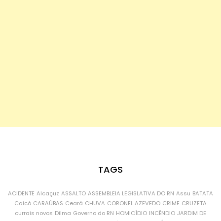
TAGS
ACIDENTE
Alcaçuz
ASSALTO
ASSEMBLEIA LEGISLATIVA DO RN
Assu
BATATA
Caicó
CARAÚBAS
Ceará
CHUVA
CORONEL AZEVEDO
CRIME
CRUZETA
currais novos
Dilma
Governo do RN
HOMICÍDIO
INCÊNDIO
JARDIM DE