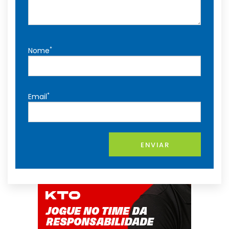
*
Nome
*
Email
ENVIAR