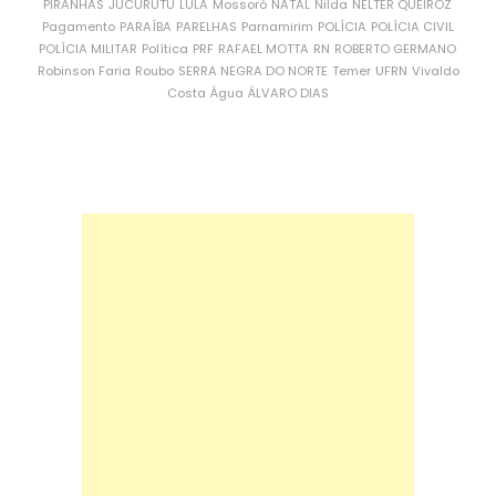
PIRANHAS
JUCURUTU
LULA
Mossoró
NATAL
Nilda
NÉLTER QUEIROZ
Pagamento
PARAÍBA
PARELHAS
Parnamirim
POLÍCIA
POLÍCIA CIVIL
POLÍCIA MILITAR
Política
PRF
RAFAEL MOTTA
RN
ROBERTO GERMANO
Robinson Faria
Roubo
SERRA NEGRA DO NORTE
Temer
UFRN
Vivaldo
Costa
Água
ÁLVARO DIAS