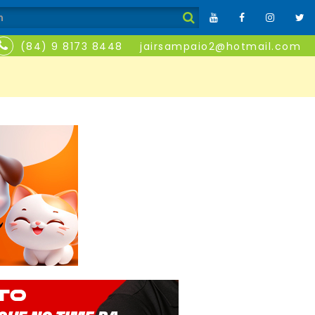
(84) 9 8173 8448
jairsampaio2@hotmail.com