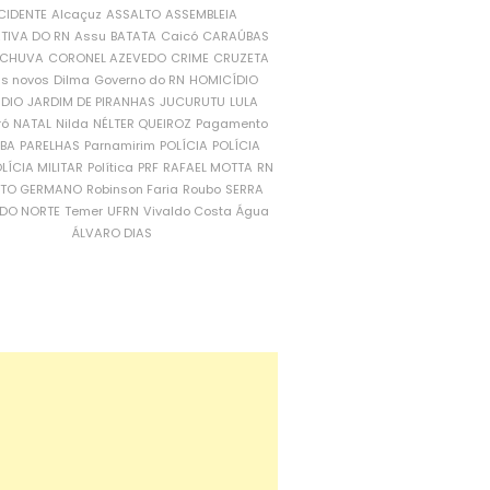
CIDENTE
Alcaçuz
ASSALTO
ASSEMBLEIA
ATIVA DO RN
Assu
BATATA
Caicó
CARAÚBAS
CHUVA
CORONEL AZEVEDO
CRIME
CRUZETA
is novos
Dilma
Governo do RN
HOMICÍDIO
NDIO
JARDIM DE PIRANHAS
JUCURUTU
LULA
ró
NATAL
Nilda
NÉLTER QUEIROZ
Pagamento
ÍBA
PARELHAS
Parnamirim
POLÍCIA
POLÍCIA
LÍCIA MILITAR
Política
PRF
RAFAEL MOTTA
RN
RTO GERMANO
Robinson Faria
Roubo
SERRA
DO NORTE
Temer
UFRN
Vivaldo Costa
Água
ÁLVARO DIAS