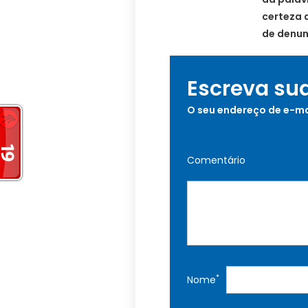
certeza 
de denun
Escreva su
O seu endereço de e-ma
Comentário
*
Nome