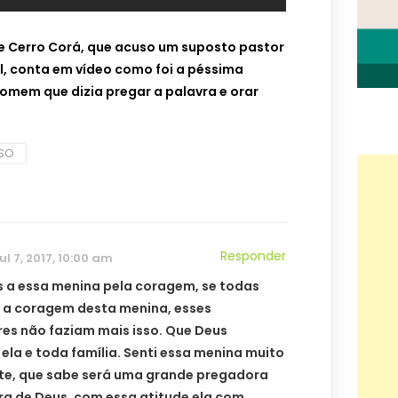
e Cerro Corá, que acuso um suposto pastor
l, conta em vídeo como foi a péssima
omem que dizia pregar a palavra e orar
SO
Responder
jul 7, 2017, 10:00 am
 a essa menina pela coragem, se todas
 a coragem desta menina, esses
res não faziam mais isso. Que Deus
ela e toda família. Senti essa menina muito
nte, que sabe será uma grande pregadora
ra de Deus, com essa atitude ela com