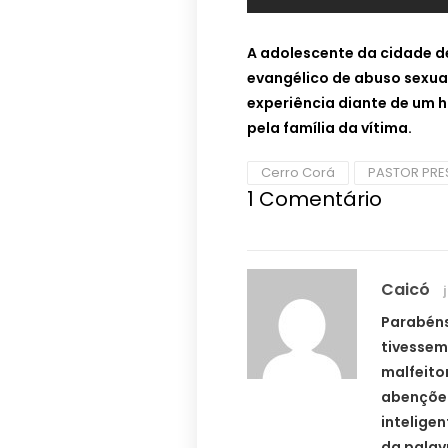
A adolescente da cidade d
evangélico de abuso sexua
experiência diante de um h
pela família da vítima.
Cerro Corá
PASTOR PRE
1
Comentário
Caicó
Parabéns
tivessem
malfeito
abençõe 
intelige
da palav