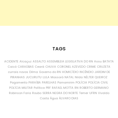
TAGS
ACIDENTE
Alcaçuz
ASSALTO
ASSEMBLEIA LEGISLATIVA DO RN
Assu
BATATA
Caicó
CARAÚBAS
Ceará
CHUVA
CORONEL AZEVEDO
CRIME
CRUZETA
currais novos
Dilma
Governo do RN
HOMICÍDIO
INCÊNDIO
JARDIM DE
PIRANHAS
JUCURUTU
LULA
Mossoró
NATAL
Nilda
NÉLTER QUEIROZ
Pagamento
PARAÍBA
PARELHAS
Parnamirim
POLÍCIA
POLÍCIA CIVIL
POLÍCIA MILITAR
Política
PRF
RAFAEL MOTTA
RN
ROBERTO GERMANO
Robinson Faria
Roubo
SERRA NEGRA DO NORTE
Temer
UFRN
Vivaldo
Costa
Água
ÁLVARO DIAS