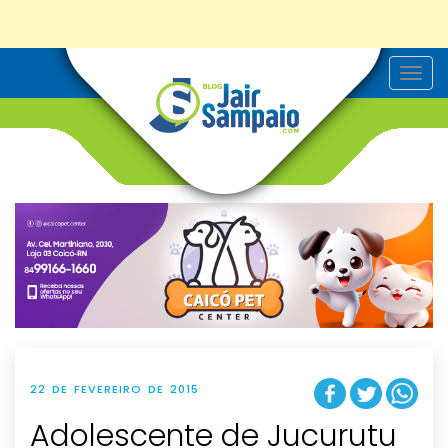
T
o
g
g
l
e
n
a
v
i
g
a
t
i
o
n
22 DE FEVEREIRO DE 2015
Adolescente de Jucurutu