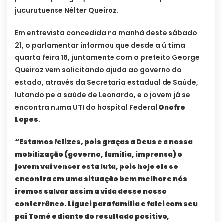
jucurutuense Nélter Queiroz.
Em entrevista concedida na manhã deste sábado
21, o parlamentar informou que desde a última
quarta feira 18, juntamente com o prefeito George
Queiroz vem solicitando ajuda ao governo do
estado, através da Secretaria estadual de Saúde,
lutando pela saúde de Leonardo, e o jovem já se
encontra numa UTI do hospital Federal
Onofre
Lopes
.
“Estamos felizes, pois graças a Deus e a nossa
mobilização (governo, família, imprensa) o
jovem vai vencer esta luta, pois hoje ele se
encontra em uma situação bem melhor e nós
iremos salvar assim a vida desse nosso
conterrâneo. Liguei para família e falei com seu
pai Tomé e diante do resultado positivo,