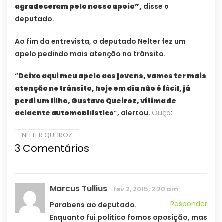
agradeceram pelo nosso apoio”,
disse o
deputado.
Ao fim da entrevista, o deputado Nelter fez um
apelo pedindo mais atenção no trânsito.
“
Deixo aqui meu apelo aos jovens, vamos ter mais
atenção no trânsito, hoje em dia não é fácil, já
perdi um filho, Gustavo Queiroz, vítima de
acidente automobilístico
”, alertou.
Ouça
:
NÉLTER QUEIROZ
3 Comentários
Marcus Tullius
fev 2, 2015, 2:20 am
Responder
Parabens ao deputado.
Enquanto fui politico fomos oposição, mas