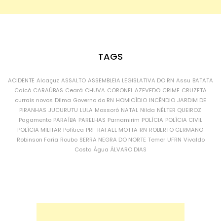
TAGS
ACIDENTE
Alcaçuz
ASSALTO
ASSEMBLEIA LEGISLATIVA DO RN
Assu
BATATA
Caicó
CARAÚBAS
Ceará
CHUVA
CORONEL AZEVEDO
CRIME
CRUZETA
currais novos
Dilma
Governo do RN
HOMICÍDIO
INCÊNDIO
JARDIM DE
PIRANHAS
JUCURUTU
LULA
Mossoró
NATAL
Nilda
NÉLTER QUEIROZ
Pagamento
PARAÍBA
PARELHAS
Parnamirim
POLÍCIA
POLÍCIA CIVIL
POLÍCIA MILITAR
Política
PRF
RAFAEL MOTTA
RN
ROBERTO GERMANO
Robinson Faria
Roubo
SERRA NEGRA DO NORTE
Temer
UFRN
Vivaldo
Costa
Água
ÁLVARO DIAS