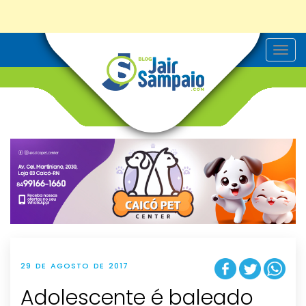
T
o
g
g
l
e
n
a
v
i
g
a
t
i
o
n
29 DE AGOSTO DE 2017
Adolescente é baleado