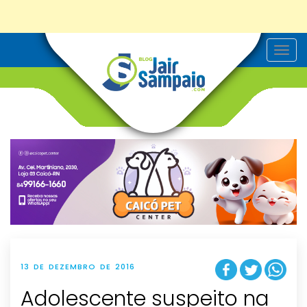
T
o
g
g
l
e
n
a
v
i
g
a
t
i
o
n
13 DE DEZEMBRO DE 2016
Adolescente suspeito na