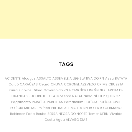
TAGS
ACIDENTE
Alcaçuz
ASSALTO
ASSEMBLEIA LEGISLATIVA DO RN
Assu
BATATA
Caicó
CARAÚBAS
Ceará
CHUVA
CORONEL AZEVEDO
CRIME
CRUZETA
currais novos
Dilma
Governo do RN
HOMICÍDIO
INCÊNDIO
JARDIM DE
PIRANHAS
JUCURUTU
LULA
Mossoró
NATAL
Nilda
NÉLTER QUEIROZ
Pagamento
PARAÍBA
PARELHAS
Parnamirim
POLÍCIA
POLÍCIA CIVIL
POLÍCIA MILITAR
Política
PRF
RAFAEL MOTTA
RN
ROBERTO GERMANO
Robinson Faria
Roubo
SERRA NEGRA DO NORTE
Temer
UFRN
Vivaldo
Costa
Água
ÁLVARO DIAS