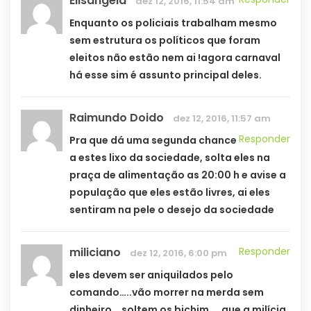
Elisângela
dez 12, 2016, 11:54 am
Enquanto os policiais trabalham mesmo
sem estrutura os políticos que foram
eleitos não estão nem ai !agora carnaval
há esse sim é assunto principal deles.
Raimundo Doido
dez 12, 2016, 11:57 am
Responder
Pra que dá uma segunda chance
a estes lixo da sociedade, solta eles na
praça de alimentação as 20:00 h e avise a
população que eles estão livres, ai eles
sentiram na pele o desejo da sociedade
miliciano
Responder
dez 12, 2016, 6:00 pm
eles devem ser aniquilados pelo
comando…..vão morrer na merda sem
dinheiro….soltem os bichim…..que a milícia