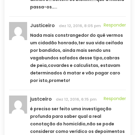
passa-os…..
Justiceiro
Responder
dez 12, 2016, 8:05 pm
Nada mais constrangedor do quê vermos
um cidadão honrado,ter sua vida ceifada
por bandidos, ainda mais sendo uns
vagabundos safados desse tipo,cabras
de peia,covardes e calculistas, estavam
determinados á matar e vão pagar caro
por isto,prometo!
justceiro
Responder
dez 12, 2016, 6:15 pm
é preciso ser feito uma investigação
profunda para saber qual a real
conotação do homicídio,não se pode
considerar como verídico os depoimentos