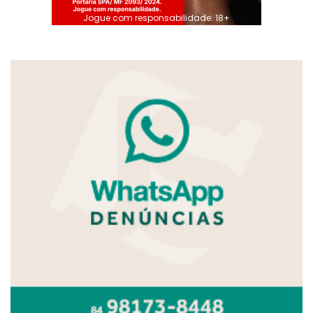
Jogue com responsabilidade. 18+