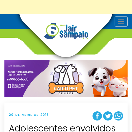
T
o
g
g
l
e
n
a
v
i
g
a
t
i
o
n
20 DE ABRIL DE 2016
Adolescentes envolvidos