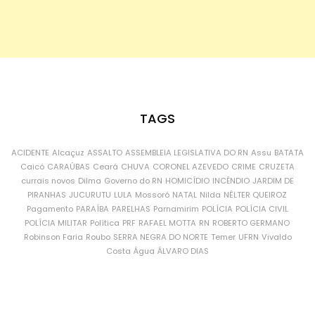
TAGS
ACIDENTE
Alcaçuz
ASSALTO
ASSEMBLEIA LEGISLATIVA DO RN
Assu
BATATA
Caicó
CARAÚBAS
Ceará
CHUVA
CORONEL AZEVEDO
CRIME
CRUZETA
currais novos
Dilma
Governo do RN
HOMICÍDIO
INCÊNDIO
JARDIM DE
PIRANHAS
JUCURUTU
LULA
Mossoró
NATAL
Nilda
NÉLTER QUEIROZ
Pagamento
PARAÍBA
PARELHAS
Parnamirim
POLÍCIA
POLÍCIA CIVIL
POLÍCIA MILITAR
Política
PRF
RAFAEL MOTTA
RN
ROBERTO GERMANO
Robinson Faria
Roubo
SERRA NEGRA DO NORTE
Temer
UFRN
Vivaldo
Costa
Água
ÁLVARO DIAS