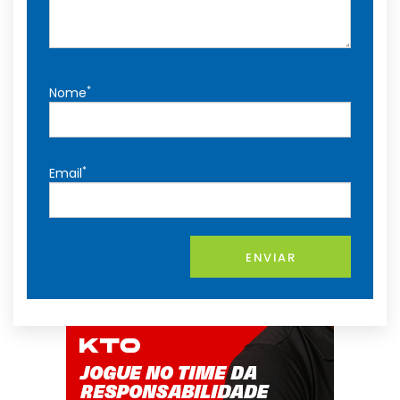
*
Nome
*
Email
ENVIAR