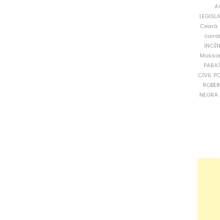
A
LEGISL
Ceará
curra
INCÊ
Mosso
PARA
CIVIL
PO
ROBE
NEGRA 