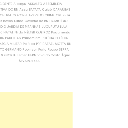
CIDENTE
Alcaçuz
ASSALTO
ASSEMBLEIA
ATIVA DO RN
Assu
BATATA
Caicó
CARAÚBAS
CHUVA
CORONEL AZEVEDO
CRIME
CRUZETA
is novos
Dilma
Governo do RN
HOMICÍDIO
NDIO
JARDIM DE PIRANHAS
JUCURUTU
LULA
ró
NATAL
Nilda
NÉLTER QUEIROZ
Pagamento
ÍBA
PARELHAS
Parnamirim
POLÍCIA
POLÍCIA
LÍCIA MILITAR
Política
PRF
RAFAEL MOTTA
RN
RTO GERMANO
Robinson Faria
Roubo
SERRA
DO NORTE
Temer
UFRN
Vivaldo Costa
Água
ÁLVARO DIAS