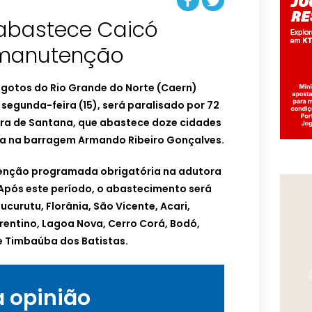
abastece Caicó
 manutenção
gotos do Rio Grande do Norte (Caern)
 segunda-feira (15), será paralisado por 72
rra de Santana, que abastece doze cidades
da na barragem Armando Ribeiro Gonçalves.
enção programada obrigatória na adutora
 Após este período, o abastecimento será
curutu, Florânia, São Vicente, Acari,
rentino, Lagoa Nova, Cerro Corá, Bodó,
e Timbaúba dos Batistas.
a opinião