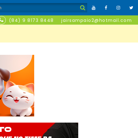
(84) 9 8173 8448
jairsampaio2@hotmail.com