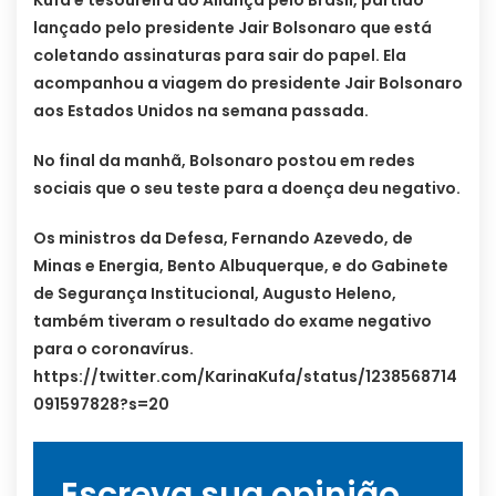
Kufa é tesoureira do Aliança pelo Brasil, partido
lançado pelo presidente Jair Bolsonaro que está
coletando assinaturas para sair do papel. Ela
acompanhou a viagem do presidente Jair Bolsonaro
aos Estados Unidos na semana passada.
No final da manhã, Bolsonaro postou em redes
sociais que o seu teste para a doença deu negativo.
Os ministros da Defesa, Fernando Azevedo, de
Minas e Energia, Bento Albuquerque, e do Gabinete
de Segurança Institucional, Augusto Heleno,
também tiveram o resultado do exame negativo
para o coronavírus.
https://twitter.com/KarinaKufa/status/1238568714
091597828?s=20
Escreva sua opinião