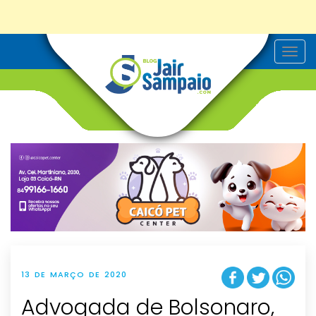
T
o
g
g
l
e
n
a
v
i
g
a
t
i
o
n
13 DE MARÇO DE 2020
Advogada de Bolsonaro,