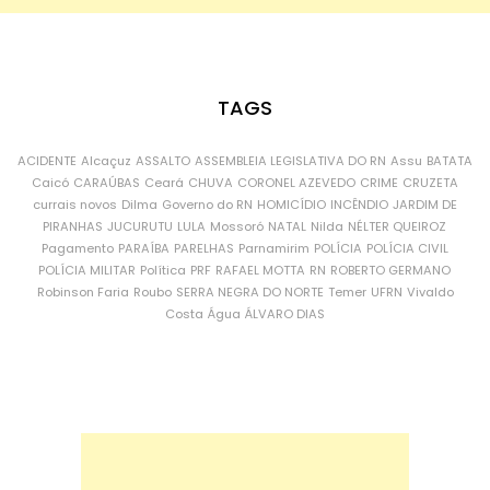
TAGS
ACIDENTE
Alcaçuz
ASSALTO
ASSEMBLEIA LEGISLATIVA DO RN
Assu
BATATA
Caicó
CARAÚBAS
Ceará
CHUVA
CORONEL AZEVEDO
CRIME
CRUZETA
currais novos
Dilma
Governo do RN
HOMICÍDIO
INCÊNDIO
JARDIM DE
PIRANHAS
JUCURUTU
LULA
Mossoró
NATAL
Nilda
NÉLTER QUEIROZ
Pagamento
PARAÍBA
PARELHAS
Parnamirim
POLÍCIA
POLÍCIA CIVIL
POLÍCIA MILITAR
Política
PRF
RAFAEL MOTTA
RN
ROBERTO GERMANO
Robinson Faria
Roubo
SERRA NEGRA DO NORTE
Temer
UFRN
Vivaldo
Costa
Água
ÁLVARO DIAS