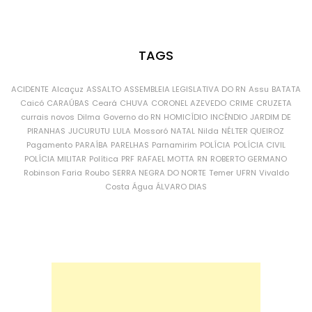
TAGS
ACIDENTE
Alcaçuz
ASSALTO
ASSEMBLEIA LEGISLATIVA DO RN
Assu
BATATA
Caicó
CARAÚBAS
Ceará
CHUVA
CORONEL AZEVEDO
CRIME
CRUZETA
currais novos
Dilma
Governo do RN
HOMICÍDIO
INCÊNDIO
JARDIM DE
PIRANHAS
JUCURUTU
LULA
Mossoró
NATAL
Nilda
NÉLTER QUEIROZ
Pagamento
PARAÍBA
PARELHAS
Parnamirim
POLÍCIA
POLÍCIA CIVIL
POLÍCIA MILITAR
Política
PRF
RAFAEL MOTTA
RN
ROBERTO GERMANO
Robinson Faria
Roubo
SERRA NEGRA DO NORTE
Temer
UFRN
Vivaldo
Costa
Água
ÁLVARO DIAS