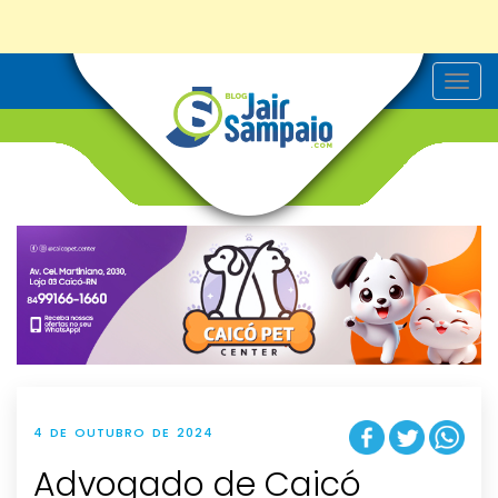
T
o
g
g
l
e
n
a
v
i
g
a
t
i
o
n
4 DE OUTUBRO DE 2024
Advogado de Caicó