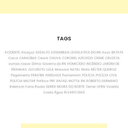
TAGS
ACIDENTE
Alcaçuz
ASSALTO
ASSEMBLEIA LEGISLATIVA DO RN
Assu
BATATA
Caicó
CARAÚBAS
Ceará
CHUVA
CORONEL AZEVEDO
CRIME
CRUZETA
currais novos
Dilma
Governo do RN
HOMICÍDIO
INCÊNDIO
JARDIM DE
PIRANHAS
JUCURUTU
LULA
Mossoró
NATAL
Nilda
NÉLTER QUEIROZ
Pagamento
PARAÍBA
PARELHAS
Parnamirim
POLÍCIA
POLÍCIA CIVIL
POLÍCIA MILITAR
Política
PRF
RAFAEL MOTTA
RN
ROBERTO GERMANO
Robinson Faria
Roubo
SERRA NEGRA DO NORTE
Temer
UFRN
Vivaldo
Costa
Água
ÁLVARO DIAS