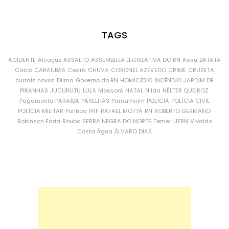
TAGS
ACIDENTE
Alcaçuz
ASSALTO
ASSEMBLEIA LEGISLATIVA DO RN
Assu
BATATA
Caicó
CARAÚBAS
Ceará
CHUVA
CORONEL AZEVEDO
CRIME
CRUZETA
currais novos
Dilma
Governo do RN
HOMICÍDIO
INCÊNDIO
JARDIM DE
PIRANHAS
JUCURUTU
LULA
Mossoró
NATAL
Nilda
NÉLTER QUEIROZ
Pagamento
PARAÍBA
PARELHAS
Parnamirim
POLÍCIA
POLÍCIA CIVIL
POLÍCIA MILITAR
Política
PRF
RAFAEL MOTTA
RN
ROBERTO GERMANO
Robinson Faria
Roubo
SERRA NEGRA DO NORTE
Temer
UFRN
Vivaldo
Costa
Água
ÁLVARO DIAS