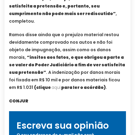
satisfeita a pretensão e, portanto, seu
cumprimento não pode mais ser rediscutido”
,
completou.
Ramos disse ainda que o prejuízo material restou
devidamente comprovado nos autos e não foi
objeto de impugnação, assim como os danos
morais,
“ínsitos aos fatos, o que obrigou a parte a
se valer do Poder Judiciário a fim de ver satisfeita
sua pretensão”
. A indenização por danos morais
foi fixada em R$ 10 mil e por danos materiais ficou
em R$ 1.031
(clique
aqui
para ler o acórdão)
.
CONJUR
Escreva sua opinião
O seu endereço de e-mail não será