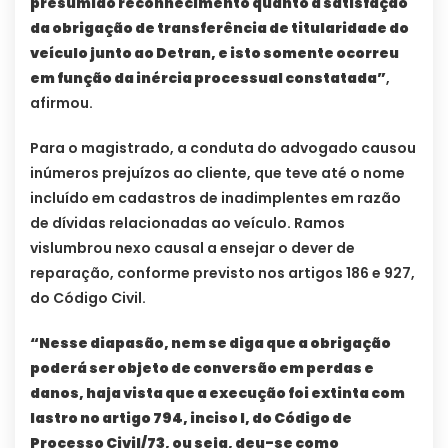
presumido reconhecimento quanto à satisfação
da obrigação de transferência de titularidade do
veículo junto ao Detran, e isto somente ocorreu
em função da inércia processual constatada”
,
afirmou.
Para o magistrado, a conduta do advogado causou
inúmeros prejuízos ao cliente, que teve até o nome
incluído em cadastros de inadimplentes em razão
de dívidas relacionadas ao veículo. Ramos
vislumbrou nexo causal a ensejar o dever de
reparação, conforme previsto nos artigos 186 e 927,
do Código Civil.
“Nesse diapasão, nem se diga que a obrigação
poderá ser objeto de conversão em perdas e
danos, haja vista que a execução foi extinta com
lastro no artigo 794, inciso I, do Código de
Processo Civil/73, ou seja, deu-se como