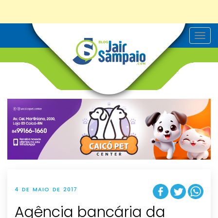
T
o
g
g
l
e
n
a
v
i
g
a
t
i
o
n
4 DE MAIO DE 2017
Agência bancária da