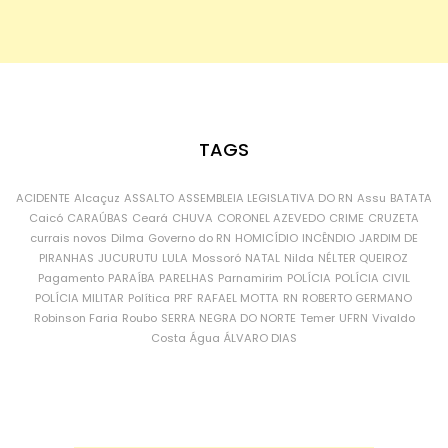
TAGS
ACIDENTE
Alcaçuz
ASSALTO
ASSEMBLEIA LEGISLATIVA DO RN
Assu
BATATA
Caicó
CARAÚBAS
Ceará
CHUVA
CORONEL AZEVEDO
CRIME
CRUZETA
currais novos
Dilma
Governo do RN
HOMICÍDIO
INCÊNDIO
JARDIM DE
PIRANHAS
JUCURUTU
LULA
Mossoró
NATAL
Nilda
NÉLTER QUEIROZ
Pagamento
PARAÍBA
PARELHAS
Parnamirim
POLÍCIA
POLÍCIA CIVIL
POLÍCIA MILITAR
Política
PRF
RAFAEL MOTTA
RN
ROBERTO GERMANO
Robinson Faria
Roubo
SERRA NEGRA DO NORTE
Temer
UFRN
Vivaldo
Costa
Água
ÁLVARO DIAS