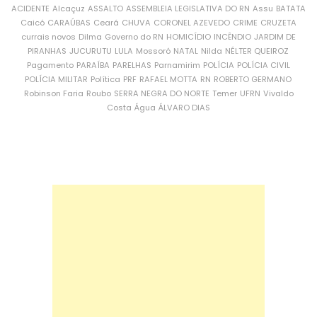
ACIDENTE
Alcaçuz
ASSALTO
ASSEMBLEIA LEGISLATIVA DO RN
Assu
BATATA
Caicó
CARAÚBAS
Ceará
CHUVA
CORONEL AZEVEDO
CRIME
CRUZETA
currais novos
Dilma
Governo do RN
HOMICÍDIO
INCÊNDIO
JARDIM DE
PIRANHAS
JUCURUTU
LULA
Mossoró
NATAL
Nilda
NÉLTER QUEIROZ
Pagamento
PARAÍBA
PARELHAS
Parnamirim
POLÍCIA
POLÍCIA CIVIL
POLÍCIA MILITAR
Política
PRF
RAFAEL MOTTA
RN
ROBERTO GERMANO
Robinson Faria
Roubo
SERRA NEGRA DO NORTE
Temer
UFRN
Vivaldo
Costa
Água
ÁLVARO DIAS