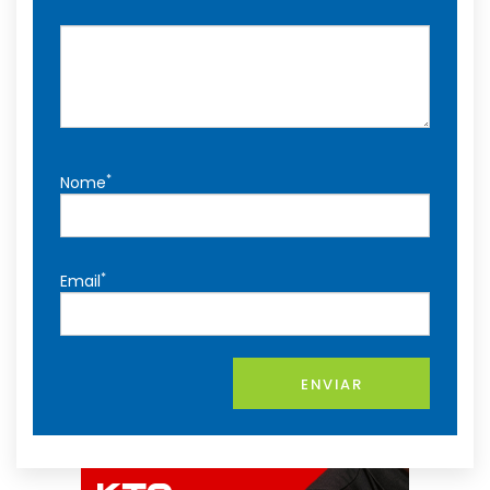
*
Nome
*
Email
ENVIAR