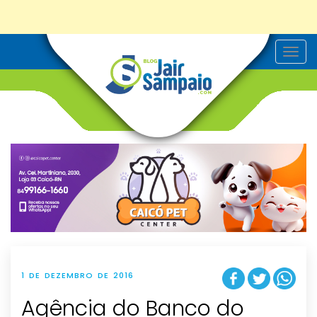
T
o
g
g
l
e
n
a
v
i
g
a
t
i
o
n
1 DE DEZEMBRO DE 2016
Agência do Banco do