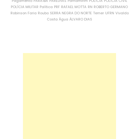
Pagamento
PARAÍBA
PARELHAS
Parnamirim
POLÍCIA
POLÍCIA CIVIL
POLÍCIA MILITAR
Política
PRF
RAFAEL MOTTA
RN
ROBERTO GERMANO
Robinson Faria
Roubo
SERRA NEGRA DO NORTE
Temer
UFRN
Vivaldo
Costa
Água
ÁLVARO DIAS