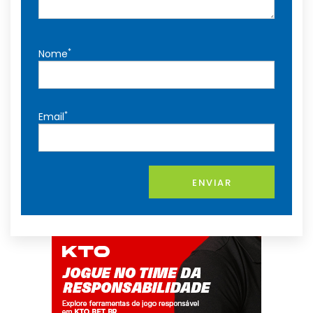
*
Nome
*
Email
ENVIAR