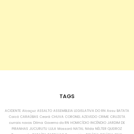
TAGS
ACIDENTE
Alcaçuz
ASSALTO
ASSEMBLEIA LEGISLATIVA DO RN
Assu
BATATA
Caicó
CARAÚBAS
Ceará
CHUVA
CORONEL AZEVEDO
CRIME
CRUZETA
currais novos
Dilma
Governo do RN
HOMICÍDIO
INCÊNDIO
JARDIM DE
PIRANHAS
JUCURUTU
LULA
Mossoró
NATAL
Nilda
NÉLTER QUEIROZ