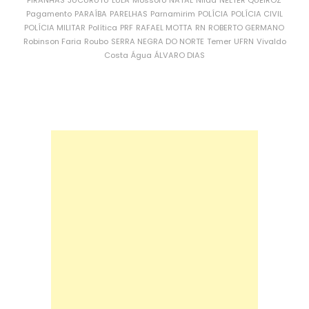
PIRANHAS
JUCURUTU
LULA
Mossoró
NATAL
Nilda
NÉLTER QUEIROZ
Pagamento
PARAÍBA
PARELHAS
Parnamirim
POLÍCIA
POLÍCIA CIVIL
POLÍCIA MILITAR
Política
PRF
RAFAEL MOTTA
RN
ROBERTO GERMANO
Robinson Faria
Roubo
SERRA NEGRA DO NORTE
Temer
UFRN
Vivaldo
Costa
Água
ÁLVARO DIAS