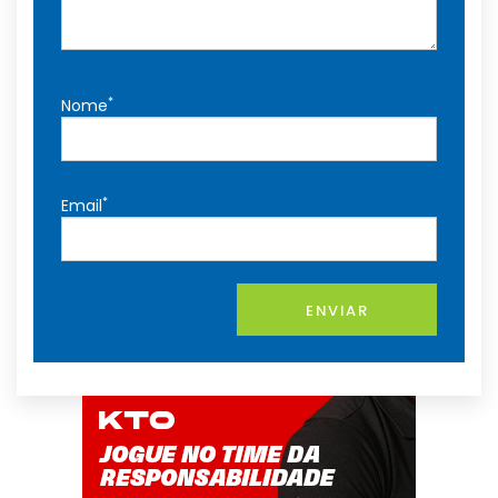
*
Nome
*
Email
ENVIAR