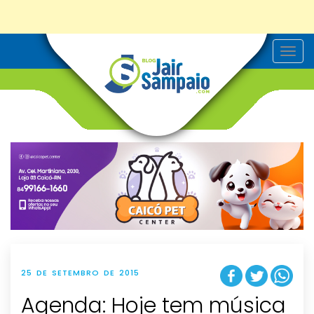
T
o
g
g
l
e
n
a
v
i
g
a
t
i
o
n
25 DE SETEMBRO DE 2015
Agenda: Hoje tem música