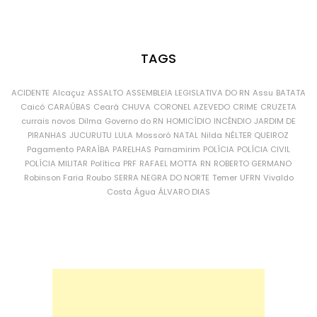
TAGS
ACIDENTE
Alcaçuz
ASSALTO
ASSEMBLEIA LEGISLATIVA DO RN
Assu
BATATA
Caicó
CARAÚBAS
Ceará
CHUVA
CORONEL AZEVEDO
CRIME
CRUZETA
currais novos
Dilma
Governo do RN
HOMICÍDIO
INCÊNDIO
JARDIM DE
PIRANHAS
JUCURUTU
LULA
Mossoró
NATAL
Nilda
NÉLTER QUEIROZ
Pagamento
PARAÍBA
PARELHAS
Parnamirim
POLÍCIA
POLÍCIA CIVIL
POLÍCIA MILITAR
Política
PRF
RAFAEL MOTTA
RN
ROBERTO GERMANO
Robinson Faria
Roubo
SERRA NEGRA DO NORTE
Temer
UFRN
Vivaldo
Costa
Água
ÁLVARO DIAS