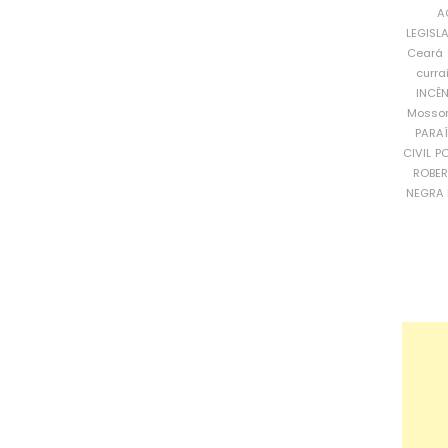
A
LEGISL
Ceará
curra
INCÊ
Mosso
PARA
CIVIL
PO
ROBE
NEGRA 