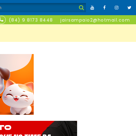
(84) 9 8173 8448
jairsampaio2@hotmail.com