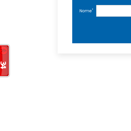
*
Nome