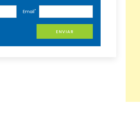
*
Email
ENVIAR