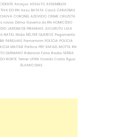
CIDENTE
Alcaçuz
ASSALTO
ASSEMBLEIA
ATIVA DO RN
Assu
BATATA
Caicó
CARAÚBAS
CHUVA
CORONEL AZEVEDO
CRIME
CRUZETA
is novos
Dilma
Governo do RN
HOMICÍDIO
NDIO
JARDIM DE PIRANHAS
JUCURUTU
LULA
ró
NATAL
Nilda
NÉLTER QUEIROZ
Pagamento
ÍBA
PARELHAS
Parnamirim
POLÍCIA
POLÍCIA
LÍCIA MILITAR
Política
PRF
RAFAEL MOTTA
RN
RTO GERMANO
Robinson Faria
Roubo
SERRA
DO NORTE
Temer
UFRN
Vivaldo Costa
Água
ÁLVARO DIAS