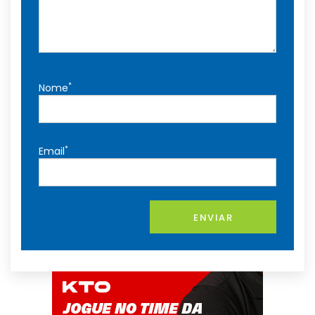
*
Nome
*
Email
ENVIAR