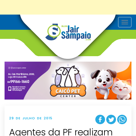
T
o
g
g
l
e
n
a
v
i
g
a
t
i
o
n
29 DE JULHO DE 2015
Agentes da PF realizam