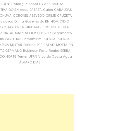
CIDENTE
Alcaçuz
ASSALTO
ASSEMBLEIA
ATIVA DO RN
Assu
BATATA
Caicó
CARAÚBAS
CHUVA
CORONEL AZEVEDO
CRIME
CRUZETA
is novos
Dilma
Governo do RN
HOMICÍDIO
NDIO
JARDIM DE PIRANHAS
JUCURUTU
LULA
ró
NATAL
Nilda
NÉLTER QUEIROZ
Pagamento
ÍBA
PARELHAS
Parnamirim
POLÍCIA
POLÍCIA
LÍCIA MILITAR
Política
PRF
RAFAEL MOTTA
RN
RTO GERMANO
Robinson Faria
Roubo
SERRA
DO NORTE
Temer
UFRN
Vivaldo Costa
Água
ÁLVARO DIAS