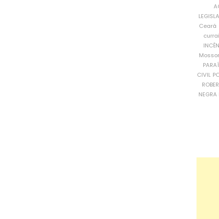
A
LEGISL
Ceará
curra
INCÊ
Mosso
PARA
CIVIL
PO
ROBE
NEGRA 