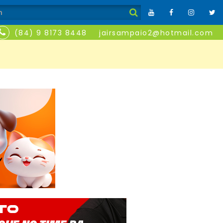
(84) 9 8173 8448
jairsampaio2@hotmail.com