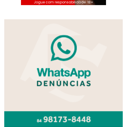
Jogue com responsabilidade. 18+