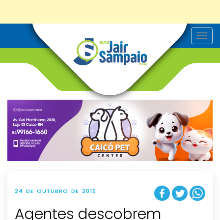
T
o
g
g
l
e
n
a
v
i
g
a
t
i
o
n
24 DE OUTUBRO DE 2015
Agentes descobrem