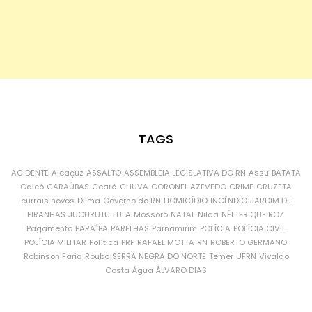
TAGS
ACIDENTE
Alcaçuz
ASSALTO
ASSEMBLEIA LEGISLATIVA DO RN
Assu
BATATA
Caicó
CARAÚBAS
Ceará
CHUVA
CORONEL AZEVEDO
CRIME
CRUZETA
currais novos
Dilma
Governo do RN
HOMICÍDIO
INCÊNDIO
JARDIM DE
PIRANHAS
JUCURUTU
LULA
Mossoró
NATAL
Nilda
NÉLTER QUEIROZ
Pagamento
PARAÍBA
PARELHAS
Parnamirim
POLÍCIA
POLÍCIA CIVIL
POLÍCIA MILITAR
Política
PRF
RAFAEL MOTTA
RN
ROBERTO GERMANO
Robinson Faria
Roubo
SERRA NEGRA DO NORTE
Temer
UFRN
Vivaldo
Costa
Água
ÁLVARO DIAS